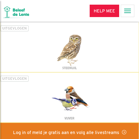
HELP MEE
Men
UITGEVLOGEN
STEENUIL
UITGEVLOGEN
VIJVER
Log in of meld je gratis aan en volg alle livestreams