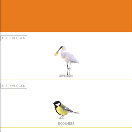
UITGEVLOGEN
LEPELAAR
UITGEVLOGEN
KOOLMEES