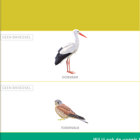
GEEN BROEDSEL
OOIEVAAR
GEEN BROEDSEL
TORENVALK
Wil jij ook de vogels he