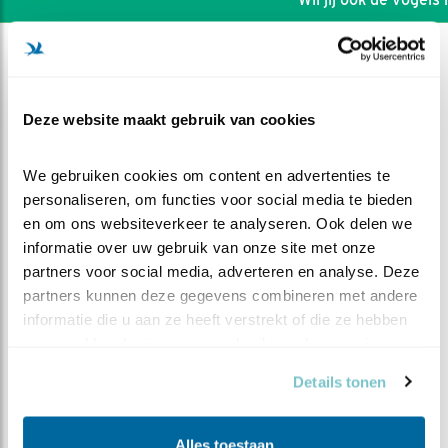
Deze website maakt gebruik van cookies
We gebruiken cookies om content en advertenties te 
personaliseren, om functies voor social media te bieden 
en om ons websiteverkeer te analyseren. Ook delen we 
informatie over uw gebruik van onze site met onze 
partners voor social media, adverteren en analyse. Deze 
partners kunnen deze gegevens combineren met andere 
informatie die u aan ze heeft verstrekt of die ze hebben 
DEEL DIT FILMPJE
verzameld op basis van uw gebruik van hun services.
Details tonen
Eerste ei in Amsterdam
Alles toestaan