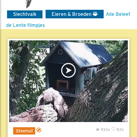
Slechtvalk
Eieren & Broeden
Alle Beleef
de Lente filmpjes
933x
82x
Steenuil