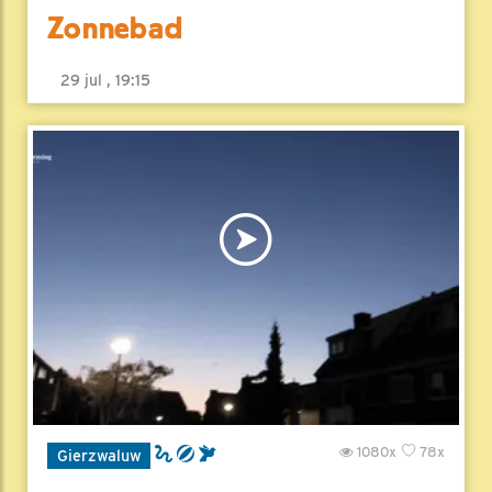
Zonnebad
29 jul , 19:15
1080x
78x
Gierzwaluw