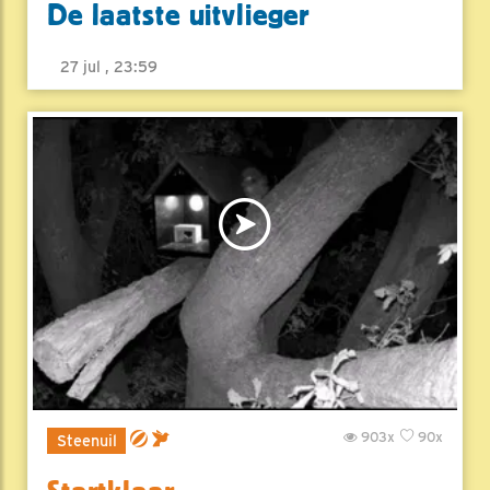
De laatste uitvlieger
27 jul , 23:59
903x
90x
Steenuil