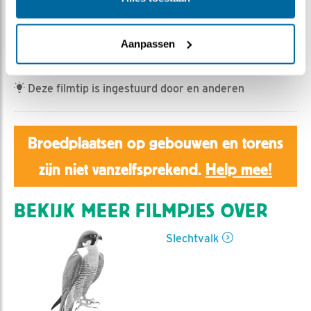
Aaltje | Geplaatst op 26 maart 2022, 8:33 |
Vind ik
leuk
|
Bewaar dit filmpje
|
525x
vermoedelijk om 4.58 gelegd
Aanpassen
Deze filmtip is ingestuurd door en anderen
Broedplaatsen op gebouwen en torens
zijn niet vanzelfsprekend.
Help mee!
BEKIJK MEER FILMPJES OVER
Slechtvalk