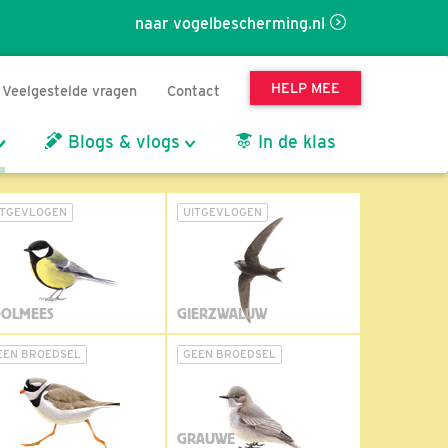
naar vogelbescherming.nl
HELP MEE
Veelgestelde vragen
Contact
Blogs & vlogs
In de klas
ITGEVLOGEN
UITGEVLOGEN
OLMEES
GIERZWALUW
EEN BROEDSEL
GEEN BROEDSEL
GRAUWE