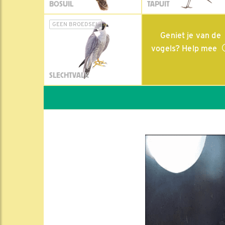
BOSUIL
TAPUIT
GEEN BROEDSEL
Geniet je van de
vogels? Help mee
SLECHTVALK