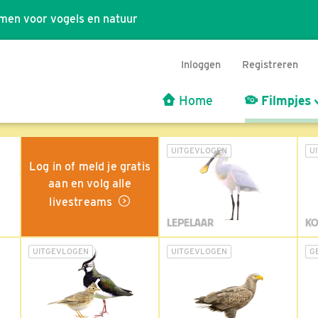
men voor vogels en natuur
Inloggen
Registreren
Home
Filmpjes
UITGEVLOGEN
U
Log in of meld je gratis
aan en volg alle
livestreams
LEPELAAR
KO
UITGEVLOGEN
UITGEVLOGEN
G