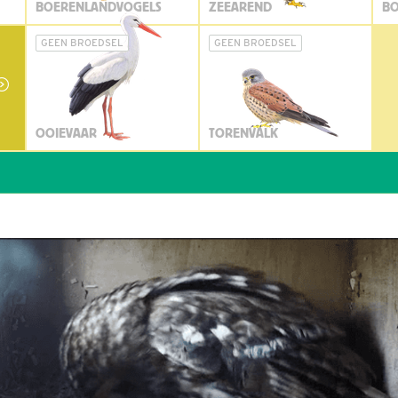
BOERENLANDVOGELS
ZEEAREND
BO
GEEN BROEDSEL
GEEN BROEDSEL
OOIEVAAR
TORENVALK