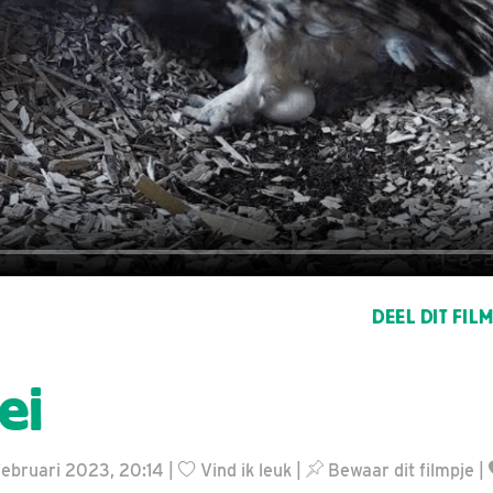
DEEL DIT FIL
ei
 februari 2023, 20:14 |
Vind ik leuk
|
Bewaar dit filmpje
|