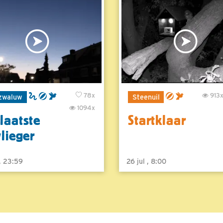
78x
913
zwaluw
Steenuil
1094x
laatste
Startklaar
vlieger
 , 23:59
26 jul , 8:00