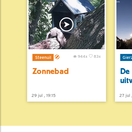
944x
83x
Steenuil
Gier
Zonnebad
De 
uit
29 jul , 19:15
27 jul