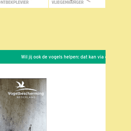
NTBEKPLEVIER
VLIEGENVANGER
Wil jij ook de vogels helpen: dat kan via de link!
*
Sei