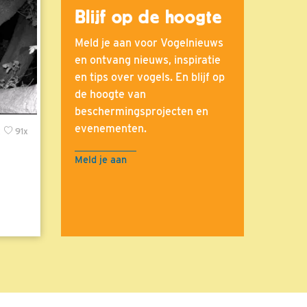
Blijf op de hoogte
Meld je aan voor Vogelnieuws
en ontvang nieuws, inspiratie
en tips over vogels. En blijf op
de hoogte van
beschermingsprojecten en
evenementen.
x
91x
Meld je aan