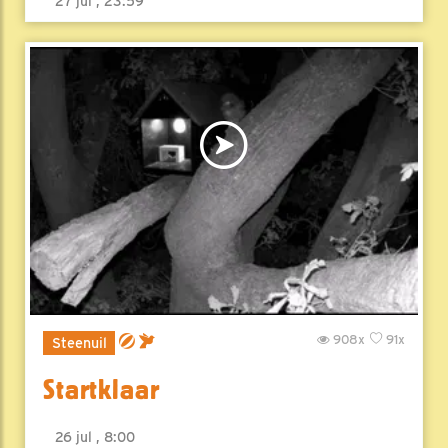
27 jul , 23:59
908x
91x
Steenuil
Startklaar
26 jul , 8:00