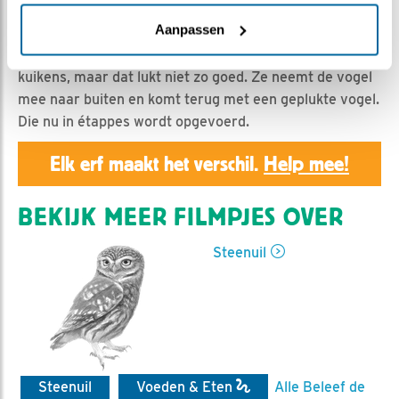
Geert | Geplaatst op 31 mei 2019, 23:21 |
Vind ik leuk
|
Bewaar dit filmpje
|
1049x
Aanpassen
Man steenuil heeft een vogel als prooi. Vrouw voert de
kuikens, maar dat lukt niet zo goed. Ze neemt de vogel
mee naar buiten en komt terug met een geplukte vogel.
Die nu in étappes wordt opgevoerd.
Elk erf maakt het verschil.
Help mee!
BEKIJK MEER FILMPJES OVER
Steenuil
Steenuil
Voeden & Eten
Alle Beleef de