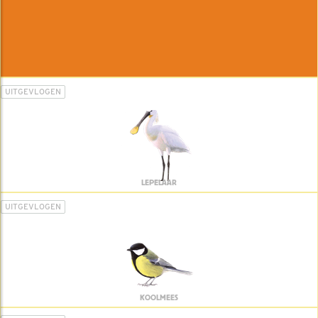
UITGEVLOGEN
LEPELAAR
UITGEVLOGEN
KOOLMEES