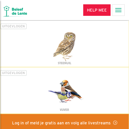
HELP MEE
Men
UITGEVLOGEN
STEENUIL
UITGEVLOGEN
VIJVER
Log in of meld je gratis aan en volg alle livestreams