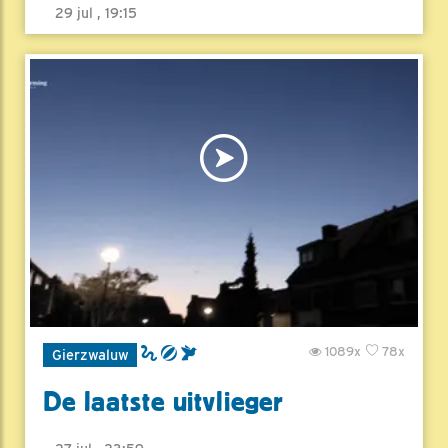
29 jul , 19:15
1089x
78x
Gierzwaluw
De laatste uitvlieger