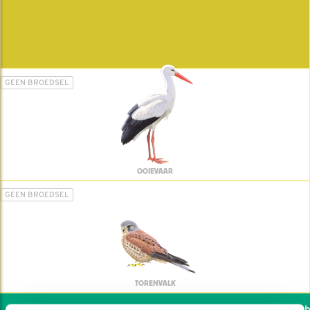
GEEN BROEDSEL
OOIEVAAR
GEEN BROEDSEL
TORENVALK
Wil jij ook de vogels he