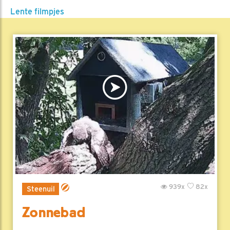
Lente filmpjes
939x
82x
Steenuil
Zonnebad