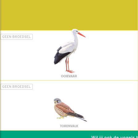
GEEN BROEDSEL
OOIEVAAR
GEEN BROEDSEL
TORENVALK
Wil jij ook de vogels he