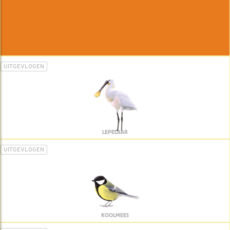
UITGEVLOGEN
LEPELAAR
UITGEVLOGEN
KOOLMEES