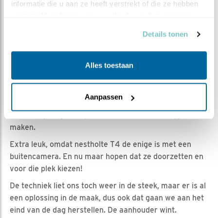
Claus van den Hoek | Geplaatst op 10 mei 2025, 11:57 |
informatie die u aan ze heeft verstrekt of die ze hebben 
Vind ik leuk
|
Bewaar dit filmpje
|
253x
verzameld op basis van uw gebruik van hun services.
Gisteren hadden we een geluksmomentje. We zagen het
Details tonen
paartje al scharrelen via de buitencamera T1 en ook de
nestholte ingaan en weer uitkomen. Wat ze daarbinnen
Alles toestaan
uitspookten, bleef echter verborgen door de storing
van camera T4. Aan het eind van de middag werd de
verbinding voor een paar uur hersteld en was te zien
Aanpassen
wat er op het geheugenkaartje van T4 stond. Daardoor
werd het plaatje compleet en konden we dit clipje
maken.
Extra leuk, omdat nestholte T4 de enige is met een
buitencamera. En nu maar hopen dat ze doorzetten en
voor die plek kiezen!
De techniek liet ons toch weer in de steek, maar er is al
een oplossing in de maak, dus ook dat gaan we aan het
eind van de dag herstellen. De aanhouder wint.