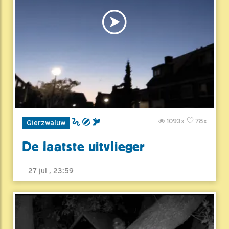
1093x
78x
Gierzwaluw
De laatste uitvlieger
27 jul , 23:59