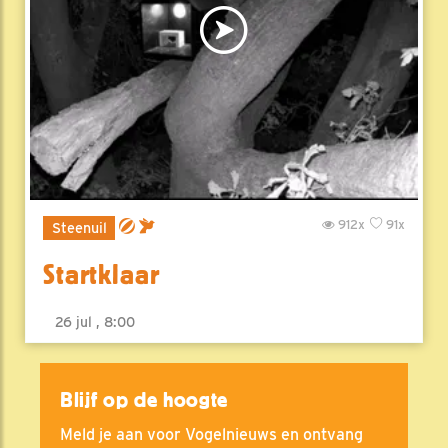
912x
91x
Steenuil
Startklaar
26 jul , 8:00
Blijf op de hoogte
Meld je aan voor Vogelnieuws en ontvang