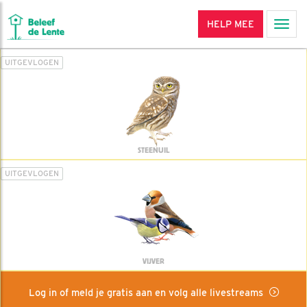
HELP MEE
Men
UITGEVLOGEN
STEENUIL
UITGEVLOGEN
VIJVER
Log in of meld je gratis aan en volg alle livestreams