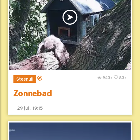
943x
83x
Steenuil
Zonnebad
29 jul , 19:15