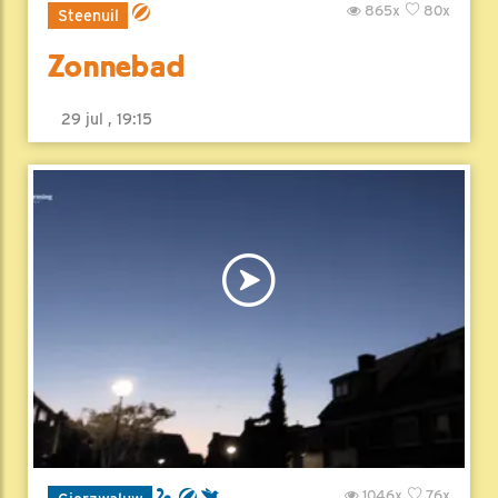
865x
80x
Steenuil
Zonnebad
29 jul , 19:15
1046x
76x