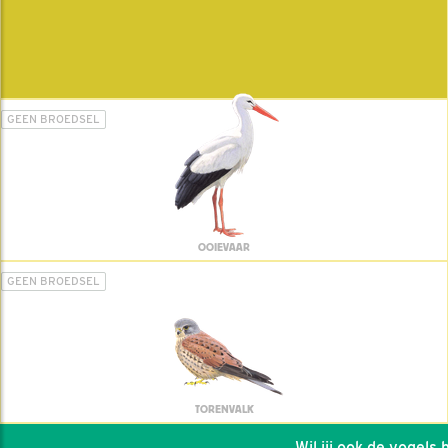
GEEN BROEDSEL
OOIEVAAR
GEEN BROEDSEL
TORENVALK
Wil jij ook de vogels he