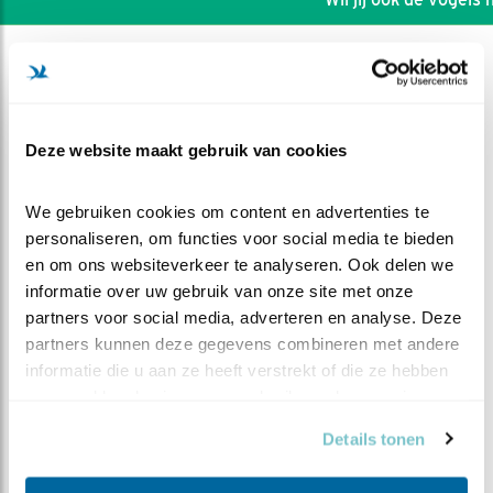
Deze website maakt gebruik van cookies
We gebruiken cookies om content en advertenties te 
personaliseren, om functies voor social media te bieden 
en om ons websiteverkeer te analyseren. Ook delen we 
informatie over uw gebruik van onze site met onze 
partners voor social media, adverteren en analyse. Deze 
partners kunnen deze gegevens combineren met andere 
informatie die u aan ze heeft verstrekt of die ze hebben 
DEEL DIT FILMPJE
verzameld op basis van uw gebruik van hun services.
Een paar verschillen tussen
Details tonen
vrouw en man bosuil