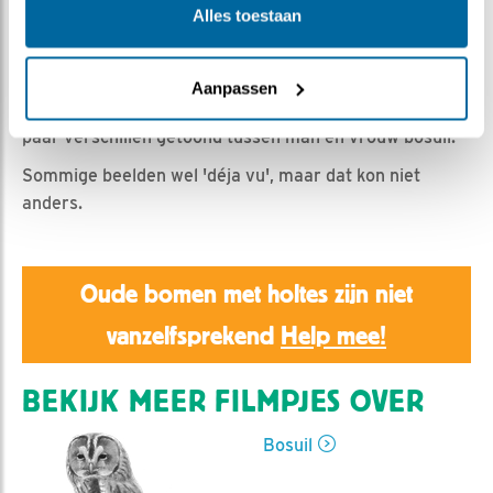
Alles toestaan
Emil | Geplaatst op 28 februari 2022, 18:40 |
Vind ik
leuk
|
Bewaar dit filmpje
|
626x
Aanpassen
Op verzoek van enkele kijkers worden in deze clip een
paar verschillen getoond tussen man en vrouw bosuil.
Sommige beelden wel 'déja vu', maar dat kon niet
anders.
Oude bomen met holtes zijn niet
vanzelfsprekend
Help mee!
BEKIJK MEER FILMPJES OVER
Bosuil