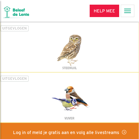
HELP MEE
Men
UITGEVLOGEN
STEENUIL
UITGEVLOGEN
VIJVER
Log in of meld je gratis aan en volg alle livestreams