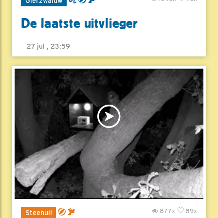
Gierzwaluw
De laatste uitvlieger
27 jul , 23:59
877x
89x
Steenuil