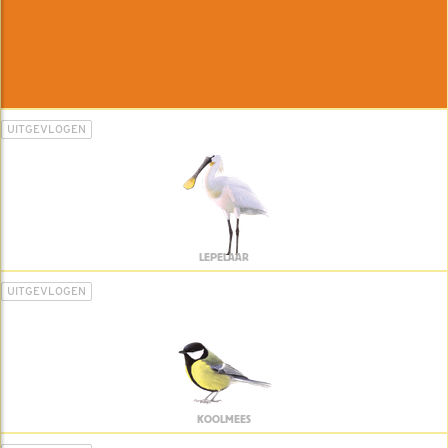
UITGEVLOGEN
LEPELAAR
UITGEVLOGEN
KOOLMEES