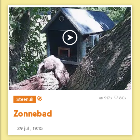
917x
80x
Steenuil
Zonnebad
29 jul , 19:15