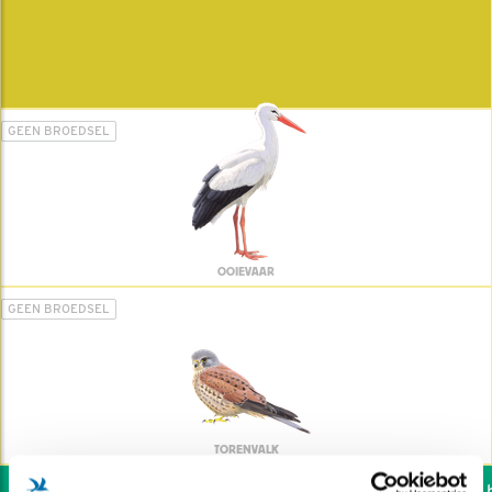
GEEN BROEDSEL
OOIEVAAR
GEEN BROEDSEL
TORENVALK
Wil jij ook de vogels he