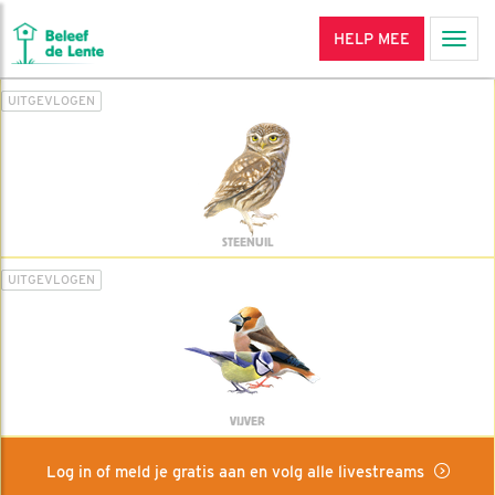
HELP MEE
Men
UITGEVLOGEN
STEENUIL
UITGEVLOGEN
VIJVER
Log in of meld je gratis aan en volg alle livestreams