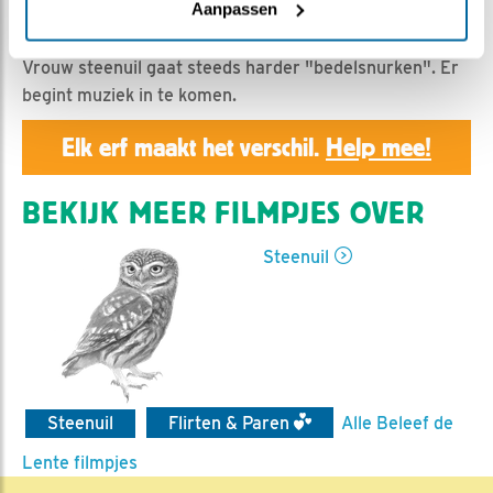
Geert | Geplaatst op 20 maart 2025, 1:00 |
Vind ik
Aanpassen
leuk
|
Bewaar dit filmpje
|
295x
Vrouw steenuil gaat steeds harder "bedelsnurken". Er
begint muziek in te komen.
Elk erf maakt het verschil.
Help mee!
BEKIJK MEER FILMPJES OVER
Steenuil
Steenuil
Flirten & Paren
Alle Beleef de
Lente filmpjes