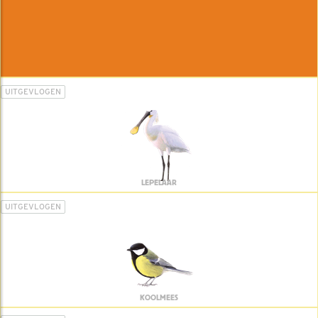
UITGEVLOGEN
LEPELAAR
UITGEVLOGEN
KOOLMEES