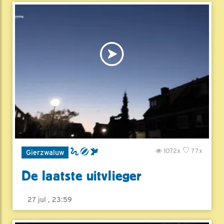
1072x
77x
Gierzwaluw
De laatste uitvlieger
27 jul , 23:59