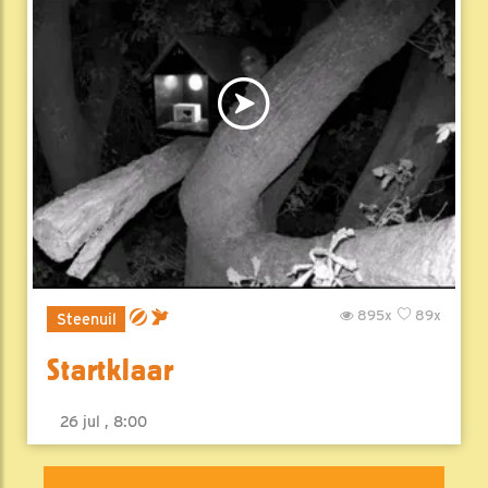
895x
89x
Steenuil
Startklaar
26 jul , 8:00