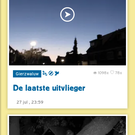
1098x
78x
Gierzwaluw
De laatste uitvlieger
27 jul , 23:59