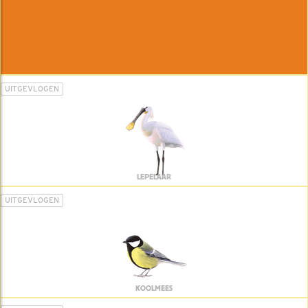
UITGEVLOGEN
LEPELAAR
UITGEVLOGEN
KOOLMEES