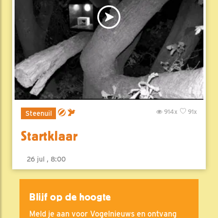
914x
91x
Steenuil
Startklaar
26 jul , 8:00
Blijf op de hoogte
Meld je aan voor Vogelnieuws en ontvang