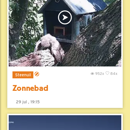
952x
84x
Steenuil
Zonnebad
29 jul , 19:15