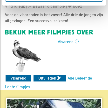
Sam Reitsma | Geplaatst op 29 juli 2021, 23:55 |
Vind ik leuk
|
Bewaar dit filmpje
|
669x
Voor de visarenden is het zover! Alle drie de jongen zijn
uitgevlogen. Een succesvol seizoen!
BEKIJK MEER FILMPJES OVER
Visarend
Visarend
Uitvliegen
Alle Beleef de
Lente filmpjes