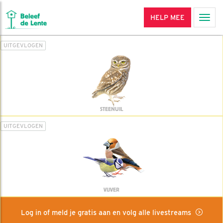
HELP MEE
Men
UITGEVLOGEN
STEENUIL
UITGEVLOGEN
VIJVER
Log in of meld je gratis aan en volg alle livestreams