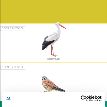
GEEN BROEDSEL
OOIEVAAR
GEEN BROEDSEL
TORENVALK
Wil jij ook de vogels hel