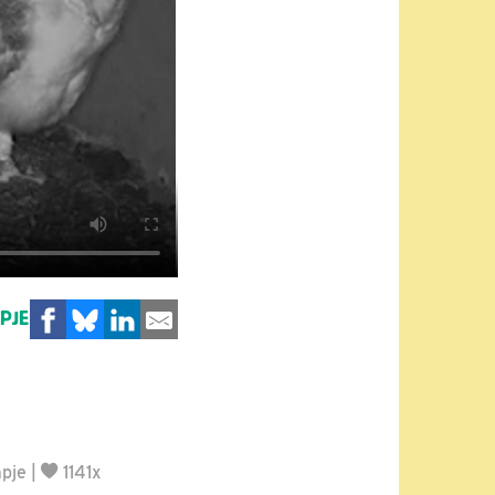
MPJE
mpje
|
1141x