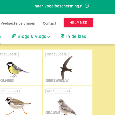
naar vogelbescherming.nl
HELP MEE
Veelgestelde vragen
Contact
Blogs & vlogs
In de klas
ITGEVLOGEN
UITGEVLOGEN
OLMEES
GIERZWALUW
EEN BROEDSEL
GEEN BROEDSEL
GRAUWE