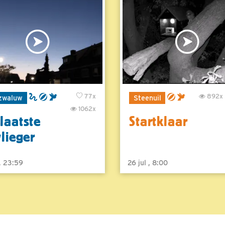
77x
892x
zwaluw
Steenuil
1062x
laatste
Startklaar
vlieger
 , 23:59
26 jul , 8:00