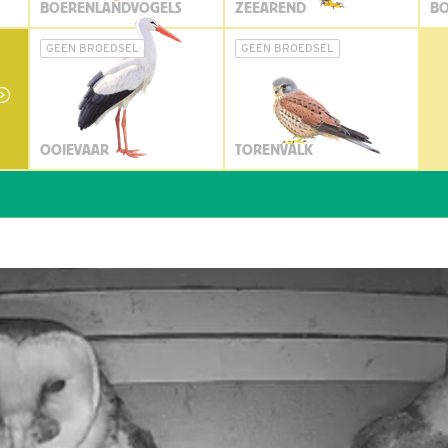
BOERENLANDVOGELS
ZEEAREND
BO
GEEN BROEDSEL
GEEN BROEDSEL
OOIEVAAR
TORENVALK