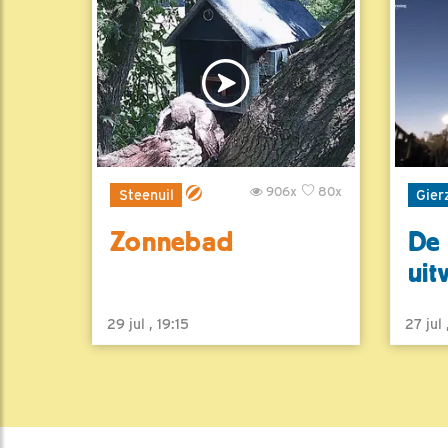
906x
80x
Steenuil
Gier
Zonnebad
De 
uit
29 jul , 19:15
27 jul