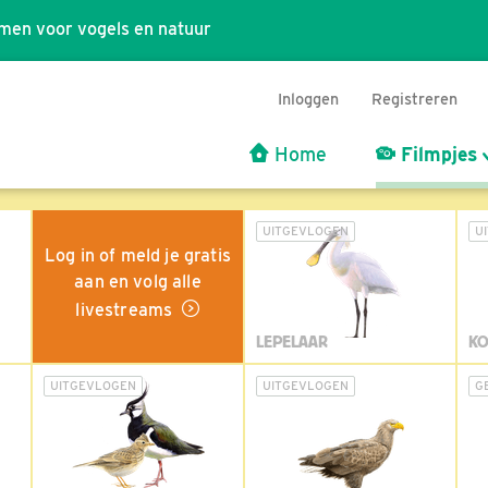
men voor vogels en natuur
Inloggen
Registreren
Home
Filmpjes
UITGEVLOGEN
U
Log in of meld je gratis
aan en volg alle
livestreams
LEPELAAR
KO
UITGEVLOGEN
UITGEVLOGEN
G