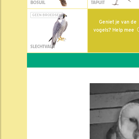
BOSUIL
TAPUIT
GEEN BROEDSEL
Geniet je van de
vogels? Help mee
SLECHTVALK