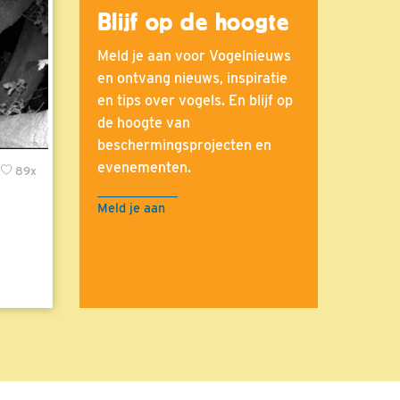
Blijf op de hoogte
Meld je aan voor Vogelnieuws
en ontvang nieuws, inspiratie
en tips over vogels. En blijf op
de hoogte van
beschermingsprojecten en
evenementen.
89x
Meld je aan