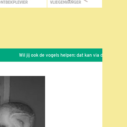
NTBEKPLEVIER
VLIEGENVANGER
Wil jij ook de vogels helpen: dat kan via de link!
*
Sei