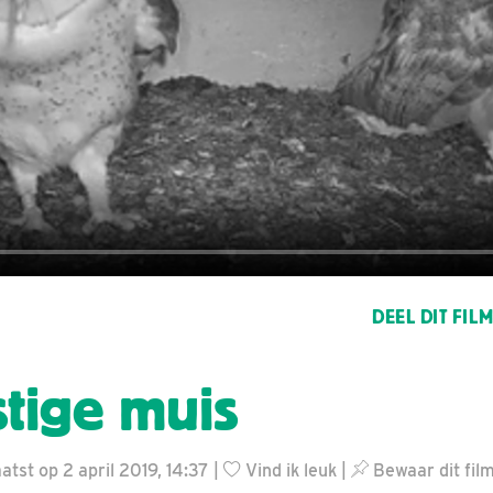
DEEL DIT FIL
stige muis
tst op 2 april 2019, 14:37 |
Vind ik leuk
|
Bewaar dit fil