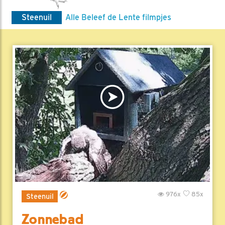
Steenuil
Alle Beleef de Lente filmpjes
976x
85x
Steenuil
Zonnebad