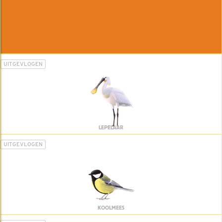
UITGEVLOGEN
LEPELAAR
UITGEVLOGEN
KOOLMEES