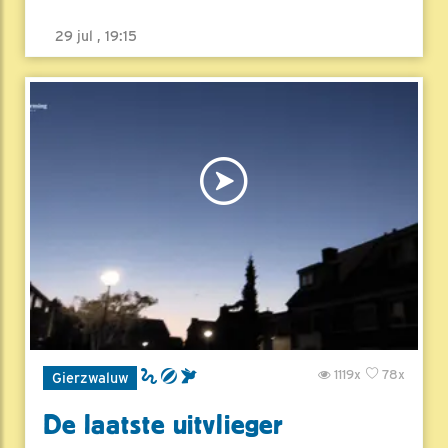
29 jul , 19:15
1119x
78x
Gierzwaluw
De laatste uitvlieger