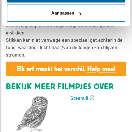
Geert | Geplaatst op 22 mei 2023, 22:02 |
Vind ik
leuk
|
Bewaar dit filmpje
|
371x
Aanpassen
Het lukte het kuiken niet stukjes van de muis af te
scheuren, nog niet sterk genoeg. Dan maar geheel
inslikken.
Stikken kan niet vanwege een speciaal gat achterin de
tong, waardoor lucht naar/van de longen kan blijven
stromen.
Elk erf maakt het verschil.
Help mee!
BEKIJK MEER FILMPJES OVER
Steenuil