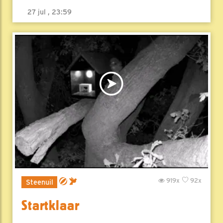
27 jul , 23:59
919x
92x
Steenuil
Startklaar