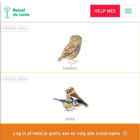
HELP MEE
Men
UITGEVLOGEN
STEENUIL
UITGEVLOGEN
VIJVER
Log in of meld je gratis aan en volg alle livestreams