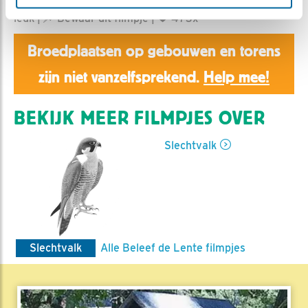
Aaltje | Geplaatst op 19 maart 2022, 16:33 |
Vind ik
leuk
|
Bewaar dit filmpje
|
473x
Broedplaatsen op gebouwen en torens
zijn niet vanzelfsprekend.
Help mee!
BEKIJK MEER FILMPJES OVER
Slechtvalk
Slechtvalk
Alle Beleef de Lente filmpjes