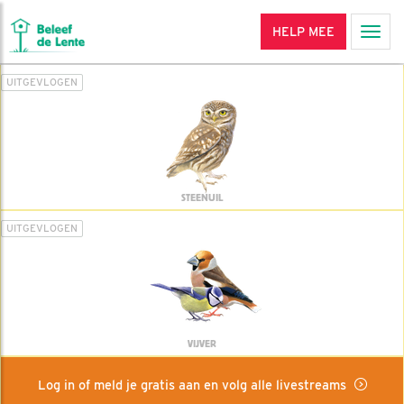
HELP MEE
Men
UITGEVLOGEN
STEENUIL
UITGEVLOGEN
VIJVER
Log in of meld je gratis aan en volg alle livestreams