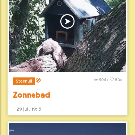
904x
80x
Steenuil
Zonnebad
29 jul , 19:15