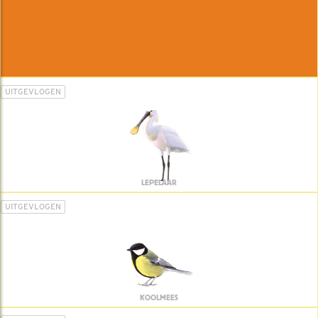
UITGEVLOGEN
LEPELAAR
UITGEVLOGEN
KOOLMEES