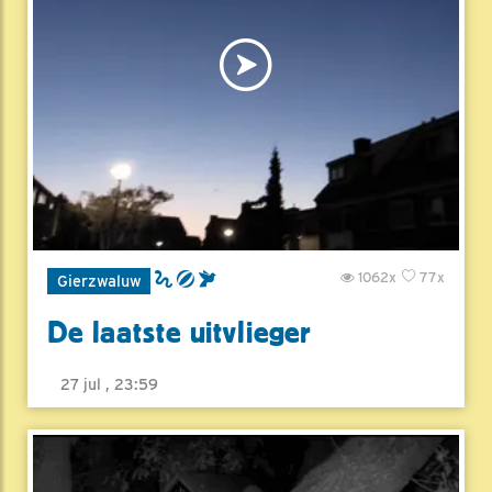
1062x
77x
Gierzwaluw
De laatste uitvlieger
27 jul , 23:59