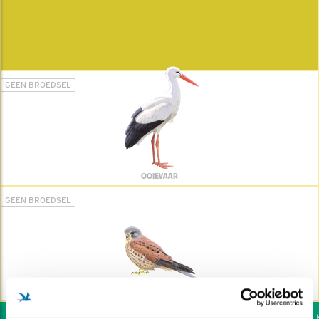
GEEN BROEDSEL
OOIEVAAR
GEEN BROEDSEL
TORENVALK
Wil jij ook de vogels he