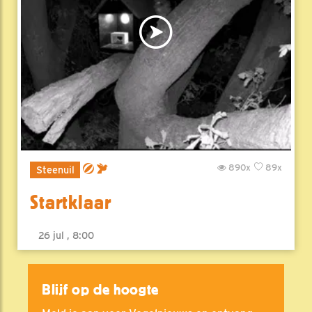
890x
89x
Steenuil
Startklaar
26 jul , 8:00
Blijf op de hoogte