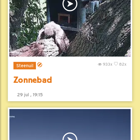
933x
82x
Steenuil
Zonnebad
29 jul , 19:15