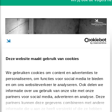
Deze website maakt gebruik van cookies
We gebruiken cookies om content en advertenties te 
personaliseren, om functies voor social media te bieden 
en om ons websiteverkeer te analyseren. Ook delen we 
DEEL DIT FILMPJE
informatie over uw gebruik van onze site met onze 
partners voor social media, adverteren en analyse. Deze 
Eén ei minder (Do)
partners kunnen deze gegevens combineren met andere 
informatie die u aan ze heeft verstrekt of die ze hebben 