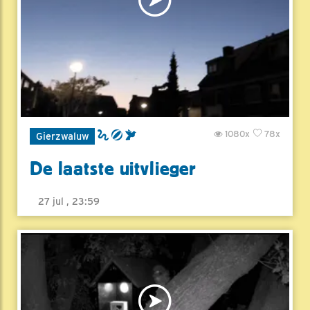
1080x
78x
Gierzwaluw
De laatste uitvlieger
27 jul , 23:59