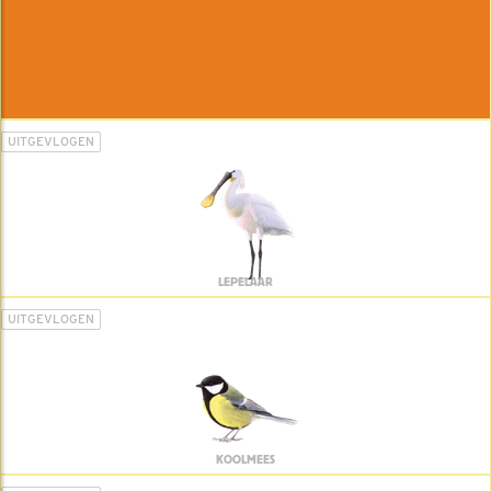
UITGEVLOGEN
LEPELAAR
UITGEVLOGEN
KOOLMEES