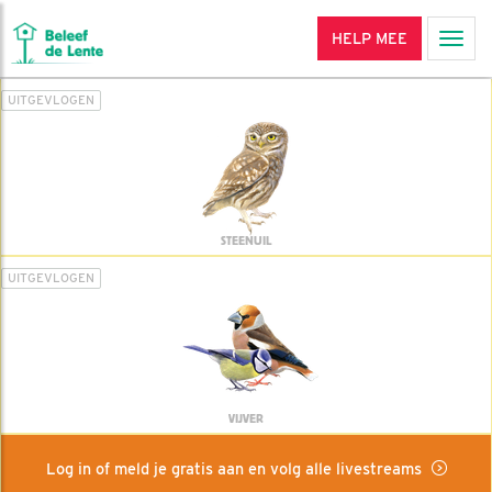
HELP MEE
Men
UITGEVLOGEN
STEENUIL
UITGEVLOGEN
VIJVER
Log in of meld je gratis aan en volg alle livestreams