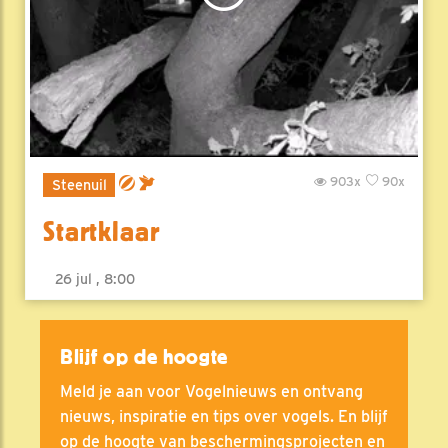
903x
90x
Steenuil
Startklaar
26 jul , 8:00
Blijf op de hoogte
Meld je aan voor Vogelnieuws en ontvang
nieuws, inspiratie en tips over vogels. En blijf
op de hoogte van beschermingsprojecten en