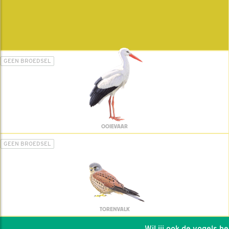
GEEN BROEDSEL
OOIEVAAR
GEEN BROEDSEL
TORENVALK
Wil jij ook de vogels help