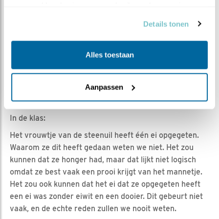
Geert | Geplaatst op 6 april 2018, 5:58 |
Vind ik leuk
|
verzameld op basis van uw gebruik van hun services.
Bewaar dit filmpje
|
684x
Details tonen
Vrouw steenuil heeft één ei opgegeten, in ieder geval
de schaal. Nog maar één ei over. In beeld is er niet veel
van te zien. Zie het blog van Ronald hierover van
Alles toestaan
vandaag,.
Aanpassen
In de klas:
Het vrouwtje van de steenuil heeft één ei opgegeten.
Waarom ze dit heeft gedaan weten we niet. Het zou
kunnen dat ze honger had, maar dat lijkt niet logisch
omdat ze best vaak een prooi krijgt van het mannetje.
Het zou ook kunnen dat het ei dat ze opgegeten heeft
een ei was zonder eiwit en een dooier. Dit gebeurt niet
vaak, en de echte reden zullen we nooit weten.