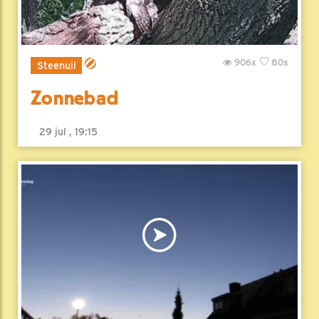
906x
80x
Steenuil
Zonnebad
29 jul , 19:15