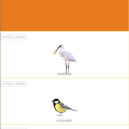
UITGEVLOGEN
LEPELAAR
UITGEVLOGEN
KOOLMEES