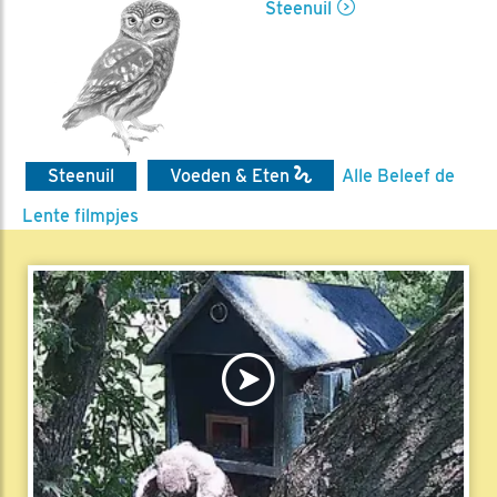
Steenuil
Steenuil
Voeden & Eten
Alle Beleef de
Lente filmpjes