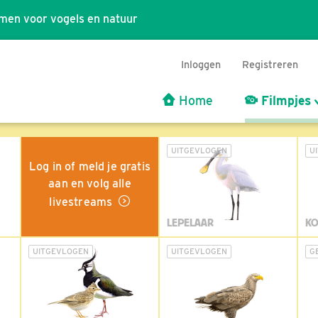
men voor vogels en natuur
Inloggen
Registreren
Home
Filmpjes
UITGEVLOGEN
U
Log in of meld je gratis
aan en volg alle
livestreams
LEPELAAR
KO
UITGEVLOGEN
UITGEVLOGEN
G