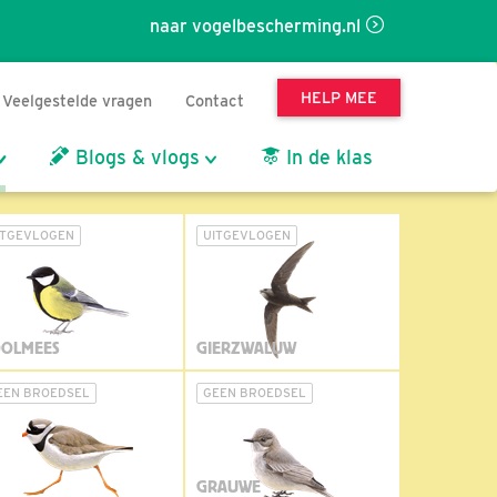
naar vogelbescherming.nl
HELP MEE
Veelgestelde vragen
Contact
Blogs & vlogs
In de klas
ITGEVLOGEN
UITGEVLOGEN
OLMEES
GIERZWALUW
EEN BROEDSEL
GEEN BROEDSEL
GRAUWE