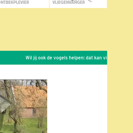
NTBEKPLEVIER
VLIEGENVANGER
Wil jij ook de vogels helpen: dat kan via de link!
*
S