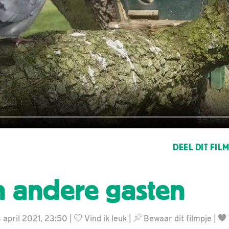
DEEL DIT FIL
n andere gasten
 april 2021, 23:50 |
Vind ik leuk
|
Bewaar dit filmpje
|