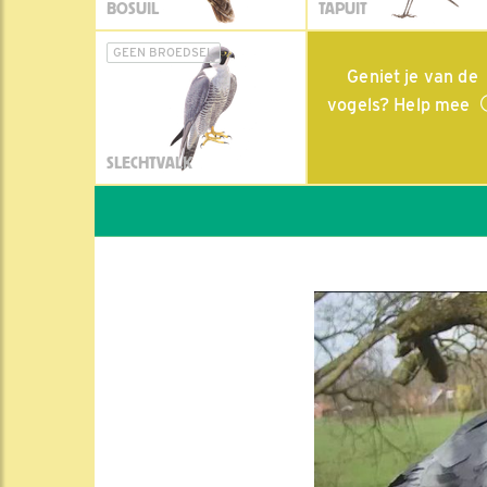
BOSUIL
TAPUIT
GEEN BROEDSEL
Geniet je van de
vogels? Help mee
SLECHTVALK