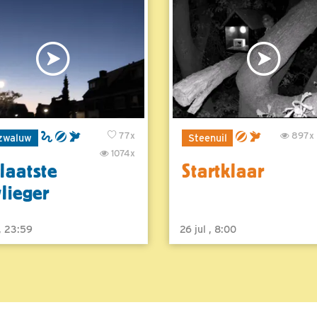
77x
897x
zwaluw
Steenuil
1074x
laatste
Startklaar
vlieger
 , 23:59
26 jul , 8:00