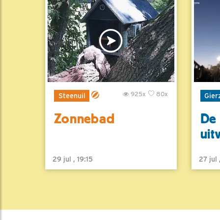
925x
80x
Steenuil
Gier
Zonnebad
De 
uit
29 jul , 19:15
27 jul