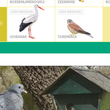
BOERENLANDVOGELS
ZEEAREND
BO
GEEN BROEDSEL
GEEN BROEDSEL
OOIEVAAR
TORENVALK