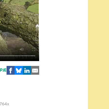
MPJE
764x