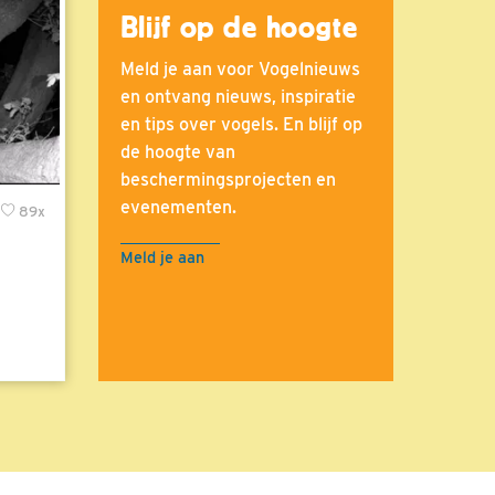
Blijf op de hoogte
Meld je aan voor Vogelnieuws
en ontvang nieuws, inspiratie
en tips over vogels. En blijf op
de hoogte van
beschermingsprojecten en
evenementen.
89x
Meld je aan