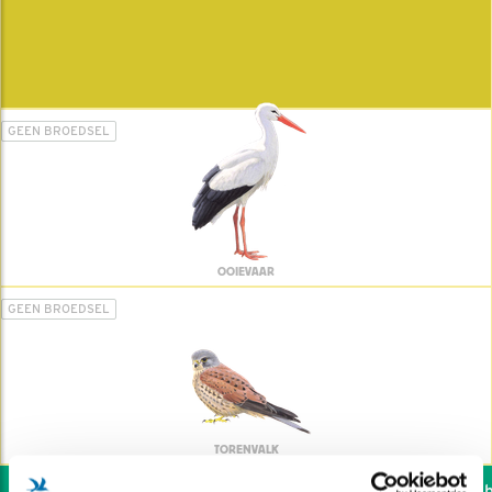
GEEN BROEDSEL
OOIEVAAR
GEEN BROEDSEL
TORENVALK
Wil jij ook de vogels he