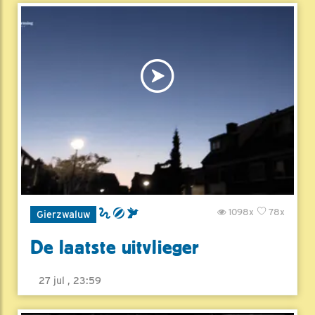
1098x
78x
Gierzwaluw
De laatste uitvlieger
27 jul , 23:59