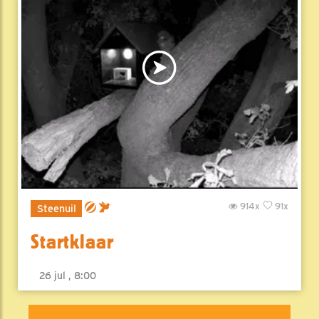
914x
91x
Steenuil
Startklaar
26 jul , 8:00