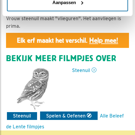
Geert | Geplaatst op 15 mei 2019, 23:50 |
Vind ik leuk
Aanpassen
|
Bewaar dit filmpje
|
1092x
Vrouw steenuil maakt "vlieguren". Het aanvliegen is
prima.
Elk erf maakt het verschil.
Help mee!
BEKIJK MEER FILMPJES OVER
Steenuil
Steenuil
Spelen & Oefenen
Alle Beleef
de Lente filmpjes