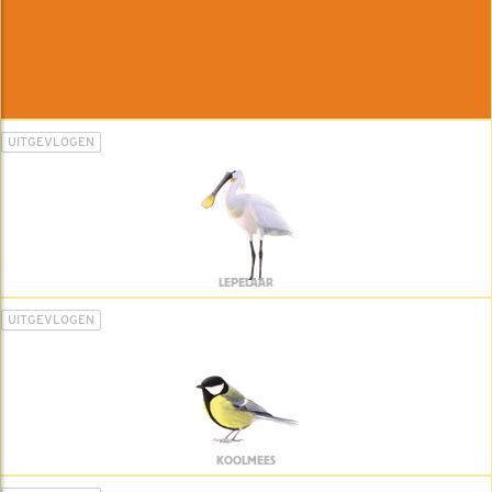
UITGEVLOGEN
LEPELAAR
UITGEVLOGEN
KOOLMEES