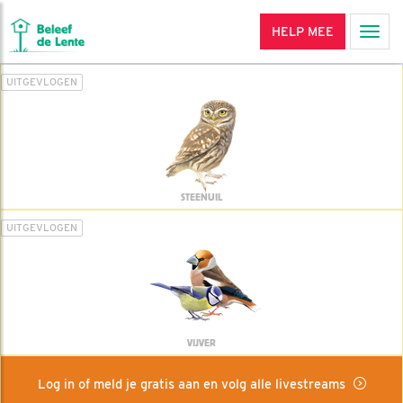
HELP MEE
Men
UITGEVLOGEN
STEENUIL
UITGEVLOGEN
VIJVER
Log in of meld je gratis aan en volg alle livestreams