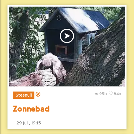
951x
84x
Steenuil
Zonnebad
29 jul , 19:15