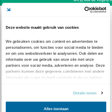
Deze website maakt gebruik van cookies
We gebruiken cookies om content en advertenties te 
personaliseren, om functies voor social media te bieden 
en om ons websiteverkeer te analyseren. Ook delen we 
informatie over uw gebruik van onze site met onze 
partners voor social media, adverteren en analyse. Deze 
partners kunnen deze gegevens combineren met andere 
informatie die u aan ze heeft verstrekt of die ze hebben 
verzameld op basis van uw gebruik van hun services.
DEEL DIT FILMPJE
Details tonen
Door oefening sterk (Do)
Alles toestaan