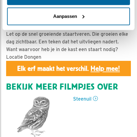
Geert | Geplaatst op 26 mei 2017, 12:00 |
Vind ik leuk
|
Bewaar dit filmpje
|
1531x
Aanpassen
Kijken, strekken, graven en muisvliegen. De kuikens
oefenen flink in de relatief kleiner wordende nestkast.
Let op de snel groeiende staartveren. Die groeien elke
dag zichtbaar. Een teken dat het uitvliegen nadert.
Want waarvoor heb je in de kast een staart nodig?
Locatie Dongen
Elk erf maakt het verschil.
Help mee!
BEKIJK MEER FILMPJES OVER
Steenuil