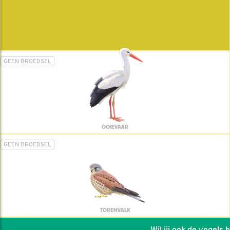
GEEN BROEDSEL
OOIEVAAR
GEEN BROEDSEL
TORENVALK
Wil jij ook de vogels hel