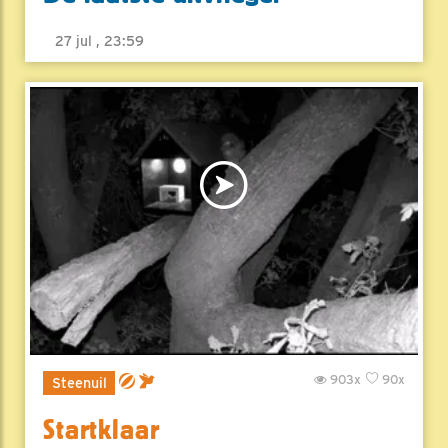
27 jul , 23:59
903x
90x
Steenuil
Startklaar