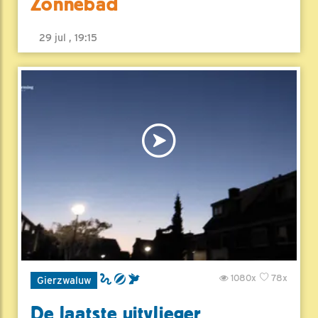
Zonnebad
29 jul , 19:15
1080x
78x
Gierzwaluw
De laatste uitvlieger