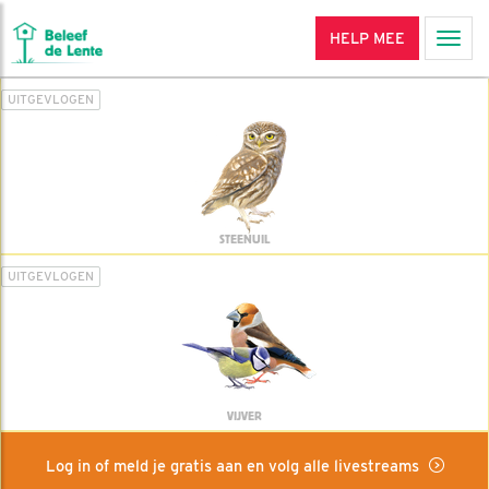
HELP MEE
Men
UITGEVLOGEN
STEENUIL
UITGEVLOGEN
VIJVER
Log in of meld je gratis aan en volg alle livestreams