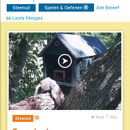
Steenuil
Spelen & Oefenen
Alle Beleef
de Lente filmpjes
933x
82x
Steenuil