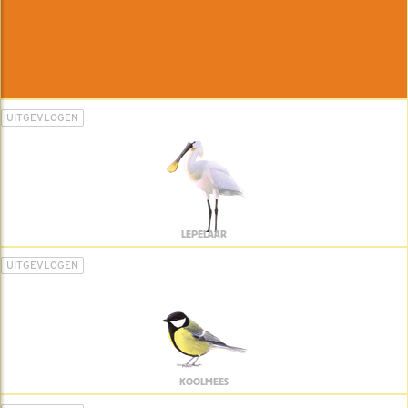
UITGEVLOGEN
LEPELAAR
UITGEVLOGEN
KOOLMEES