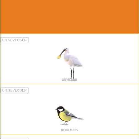
UITGEVLOGEN
LEPELAAR
UITGEVLOGEN
KOOLMEES