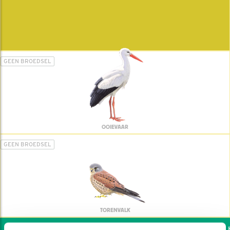
GEEN BROEDSEL
OOIEVAAR
GEEN BROEDSEL
TORENVALK
Wil jij ook de vogels he