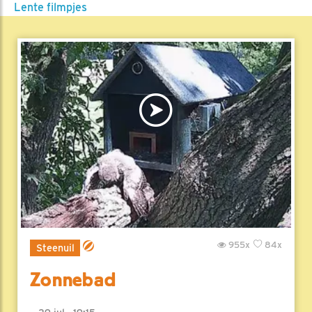
Lente filmpjes
955x
84x
Steenuil
Zonnebad