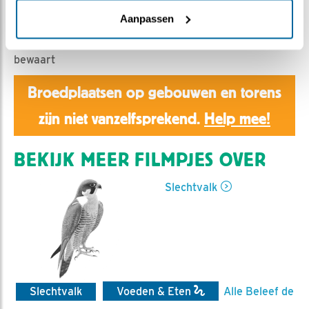
Aaltje | Geplaatst op 25 april 2019, 22:13 |
Vind ik
leuk
|
Bewaar dit filmpje
|
1191x
Aanpassen
Een geringde duif, die vrouw toch maar in de kast
bewaart
Broedplaatsen op gebouwen en torens
zijn niet vanzelfsprekend.
Help mee!
BEKIJK MEER FILMPJES OVER
Slechtvalk
Slechtvalk
Voeden & Eten
Alle Beleef de