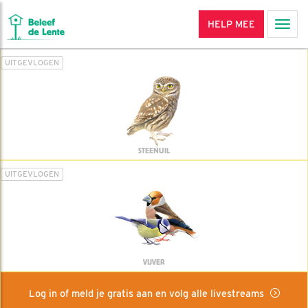
HELP MEE
Men
UITGEVLOGEN
STEENUIL
UITGEVLOGEN
VIJVER
Log in of meld je gratis aan en volg alle livestreams