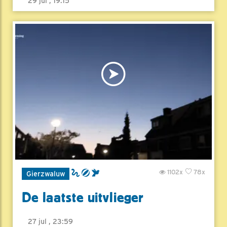
29 jul , 19:15
1102x
78x
Gierzwaluw
De laatste uitvlieger
27 jul , 23:59