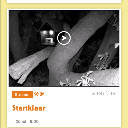
914x
91x
Steenuil
Startklaar
26 jul , 8:00