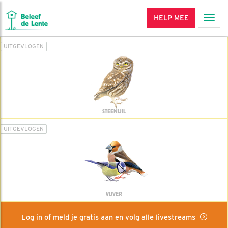
HELP MEE
Men
UITGEVLOGEN
STEENUIL
UITGEVLOGEN
VIJVER
Log in of meld je gratis aan en volg alle livestreams