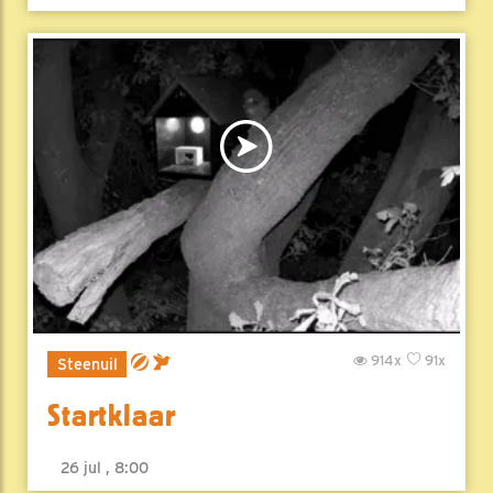
914x
91x
Steenuil
Startklaar
26 jul , 8:00