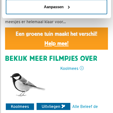
Nella | Geplaatst op 25 mei 2020, 10:01 |
Vind ik leuk
|
Bewaar dit filmpje
|
1040x
Aanpassen
Vandaag was het eindelijk zo ver. Op dag 21 zijn de
meesjes er helemaal klaar voor...
Een groene tuin maakt het verschil!
Help mee!
BEKIJK MEER FILMPJES OVER
Koolmees
Koolmees
Uitvliegen
Alle Beleef de