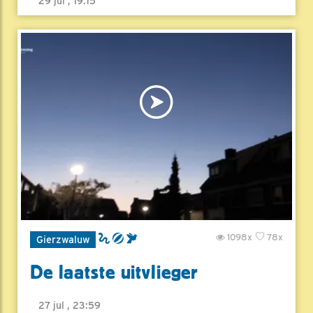
29 jul , 19:15
1098x
78x
Gierzwaluw
De laatste uitvlieger
27 jul , 23:59