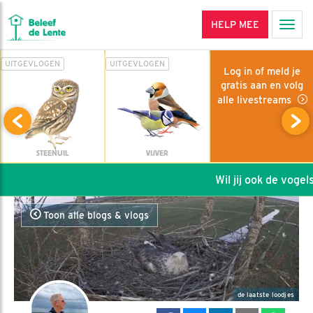
HELP MEE
Men
UITGEVLOGEN
UITGEVLOGEN
Log in of meld je
gratis aan en volg
alle livestreams
STEENUIL
VIJVER
Wil jij ook de vogels
Toon alle blogs & vlogs
de laatste loodjes