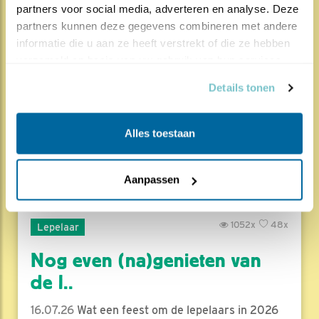
Natuur en Vogels
partners voor social media, adverteren en analyse. Deze 
partners kunnen deze gegevens combineren met andere 
Herleef de Lente: de vele
informatie die u aan ze heeft verstrekt of die ze hebben 
hoog..
verzameld op basis van uw gebruik van hun services.
17.07.26
Beleef de Lente zit erop; seizoen 20 is
Details tonen
gedaan. Een jubileumseizoen laat je sowieso n..
Alles toestaan
Lees meer
Door Louis van Oort
Aanpassen
1052x
48x
Lepelaar
Nog even (na)genieten van
de l..
16.07.26
Wat een feest om de lepelaars in 2026