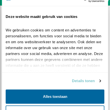
Deze website maakt gebruik van cookies
We gebruiken cookies om content en advertenties te 
personaliseren, om functies voor social media te bieden 
en om ons websiteverkeer te analyseren. Ook delen we 
informatie over uw gebruik van onze site met onze 
partners voor social media, adverteren en analyse. Deze 
partners kunnen deze gegevens combineren met andere 
informatie die u aan ze heeft verstrekt of die ze hebben 
verzameld op basis van uw gebruik van hun services.
Details tonen
DEEL DIT FILMPJE
Alles toestaan
De randen worden opgezocht