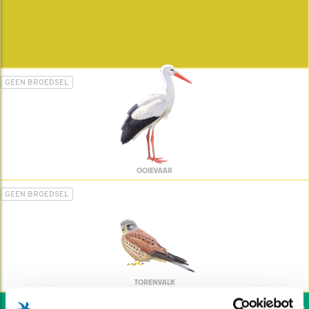
GEEN BROEDSEL
OOIEVAAR
GEEN BROEDSEL
TORENVALK
Wil jij ook de vogels h