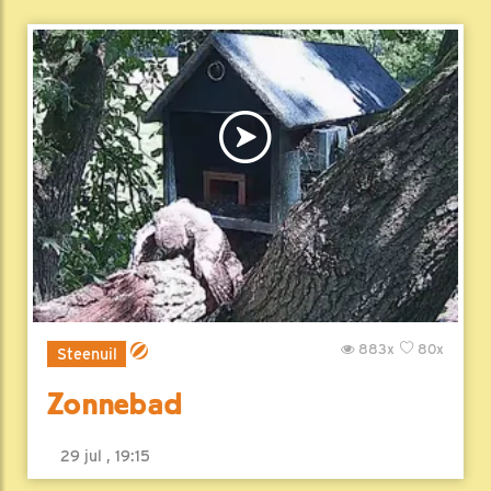
883x
80x
Steenuil
Zonnebad
29 jul , 19:15