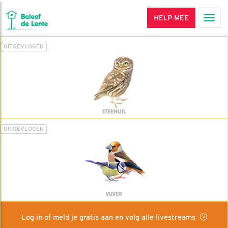
HELP MEE
Men
UITGEVLOGEN
STEENUIL
UITGEVLOGEN
VIJVER
Log in of meld je gratis aan en volg alle livestreams