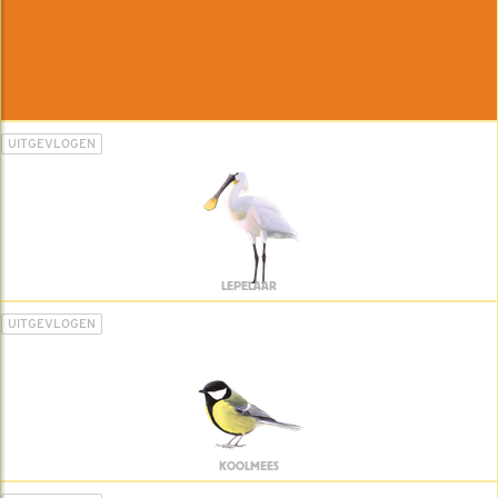
UITGEVLOGEN
LEPELAAR
UITGEVLOGEN
KOOLMEES