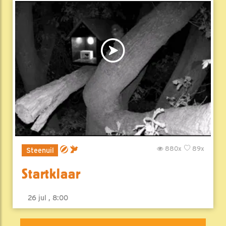
880x
89x
Steenuil
Startklaar
26 jul , 8:00