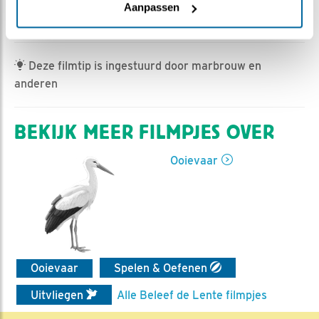
Jan-Willem BDL | Geplaatst op 4 juli 2023, 8:33 |
Aanpassen
Vind ik leuk
|
Bewaar dit filmpje
|
357x
Deze filmtip is ingestuurd door marbrouw en
anderen
BEKIJK MEER FILMPJES OVER
Ooievaar
Ooievaar
Spelen & Oefenen
Uitvliegen
Alle Beleef de Lente filmpjes