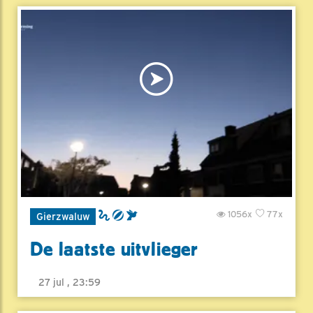
1056x
77x
Gierzwaluw
De laatste uitvlieger
27 jul , 23:59