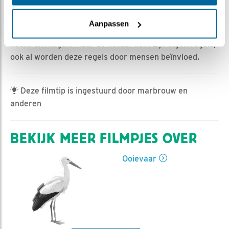
Jan-Willem BDL | Geplaatst op 4 juli 2023, 15:12 |
Vind ik leuk
|
Bewaar dit filmpje
|
498x
Aanpassen
Wij kunnen speculeren of beredeneren wanneer de
kuuks uitvliegen. Maar de natuur kent zijn eigen regels,
ook al worden deze regels door mensen beïnvloed.
Deze filmtip is ingestuurd door marbrouw en
anderen
BEKIJK MEER FILMPJES OVER
Ooievaar