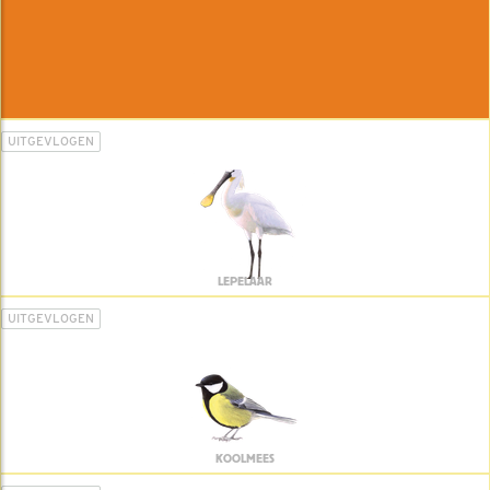
UITGEVLOGEN
LEPELAAR
UITGEVLOGEN
KOOLMEES