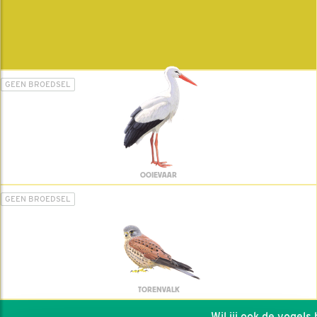
GEEN BROEDSEL
OOIEVAAR
GEEN BROEDSEL
TORENVALK
Wil jij ook de vogels he