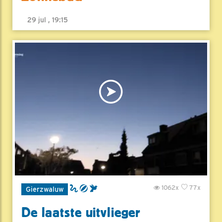
29 jul , 19:15
1062x
77x
Gierzwaluw
De laatste uitvlieger