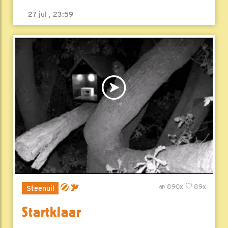
27 jul , 23:59
890x
89x
Steenuil
Startklaar