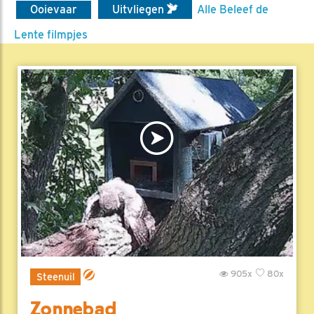
Ooievaar
Uitvliegen
Alle Beleef de
Lente filmpjes
905x
80x
Steenuil
Zonnebad