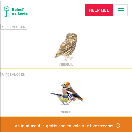
HELP MEE
Men
UITGEVLOGEN
STEENUIL
UITGEVLOGEN
VIJVER
Log in of meld je gratis aan en volg alle livestreams