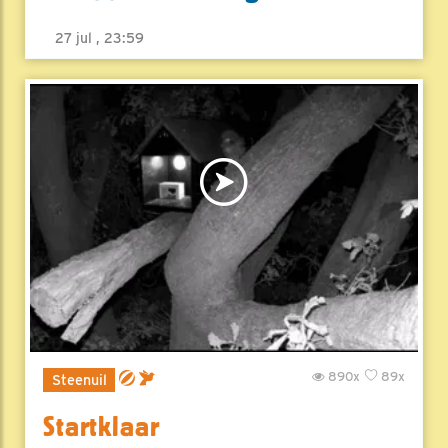
27 jul , 23:59
890x
89x
Steenuil
Startklaar