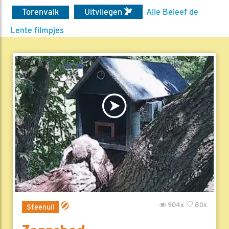
Torenvalk
Uitvliegen
Alle Beleef de
Lente filmpjes
904x
80x
Steenuil