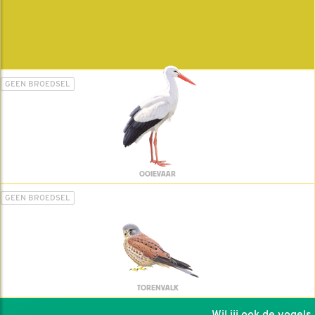
GEEN BROEDSEL
OOIEVAAR
GEEN BROEDSEL
TORENVALK
Wil jij ook de vogels h