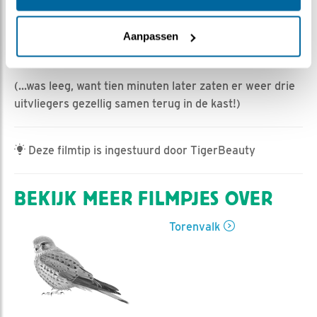
HannahK | Geplaatst op 13 juni 2025, 22:35 |
Vind ik
leuk
|
Bewaar dit filmpje
|
245x
Aanpassen
Ook de laatste jonge torenvalk is nu officieel
uitgevlogen. En de nestkast is leeg...
(...was leeg, want tien minuten later zaten er weer drie
uitvliegers gezellig samen terug in de kast!)
Deze filmtip is ingestuurd door TigerBeauty
BEKIJK MEER FILMPJES OVER
Torenvalk