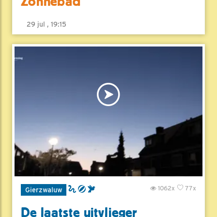
Zonnebad
29 jul , 19:15
1062x
77x
Gierzwaluw
De laatste uitvlieger