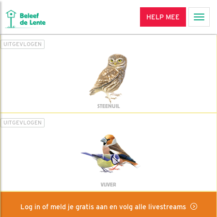
HELP MEE
Men
UITGEVLOGEN
STEENUIL
UITGEVLOGEN
VIJVER
Log in of meld je gratis aan en volg alle livestreams