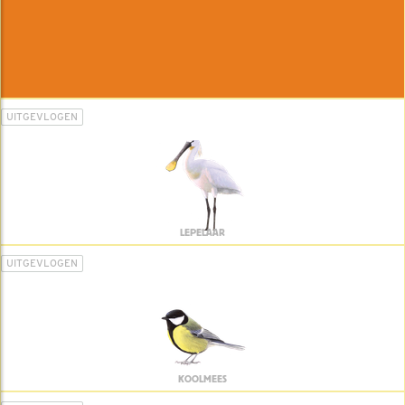
UITGEVLOGEN
LEPELAAR
UITGEVLOGEN
KOOLMEES