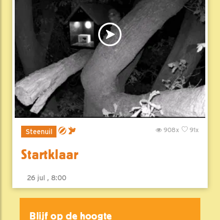
908x
91x
Steenuil
Startklaar
26 jul , 8:00
Blijf op de hoogte