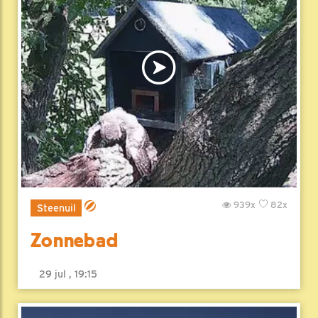
939x
82x
Steenuil
Zonnebad
29 jul , 19:15