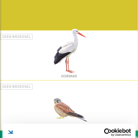
GEEN BROEDSEL
OOIEVAAR
GEEN BROEDSEL
TORENVALK
Wil jij ook de vogels he