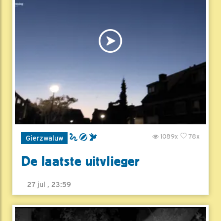
1089x
78x
Gierzwaluw
De laatste uitvlieger
27 jul , 23:59