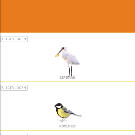
UITGEVLOGEN
LEPELAAR
UITGEVLOGEN
KOOLMEES