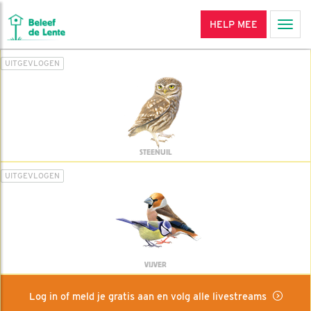
HELP MEE
Men
UITGEVLOGEN
STEENUIL
UITGEVLOGEN
VIJVER
Log in of meld je gratis aan en volg alle livestreams