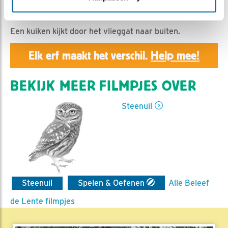
Geert | Geplaatst op 22 mei 2019, 23:55 |
Vind ik
leuk
|
Bewaar dit filmpje
|
1170x
Een kuiken kijkt door het vlieggat naar buiten.
Elk erf maakt het verschil.
Help mee!
BEKIJK MEER FILMPJES OVER
Steenuil
Steenuil
Spelen & Oefenen
Alle Beleef
de Lente filmpjes