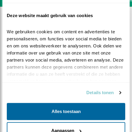
Deze website maakt gebruik van cookies
We gebruiken cookies om content en advertenties te 
personaliseren, om functies voor social media te bieden 
en om ons websiteverkeer te analyseren. Ook delen we 
informatie over uw gebruik van onze site met onze 
partners voor social media, adverteren en analyse. Deze 
partners kunnen deze gegevens combineren met andere 
informatie die u aan ze heeft verstrekt of die ze hebben 
verzameld op basis van uw gebruik van hun services.
Details tonen
DEEL DIT FILMPJE
Alles toestaan
De grote wereld in beeld
Aanpassen