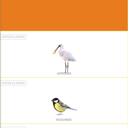
UITGEVLOGEN
LEPELAAR
UITGEVLOGEN
KOOLMEES