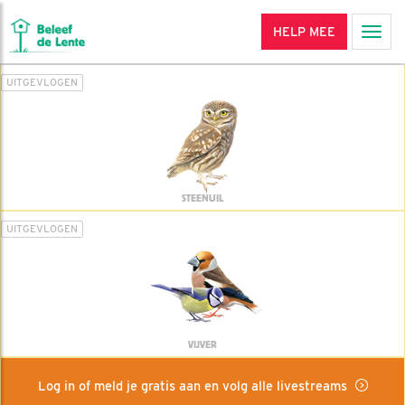
HELP MEE
Men
UITGEVLOGEN
STEENUIL
UITGEVLOGEN
VIJVER
Log in of meld je gratis aan en volg alle livestreams