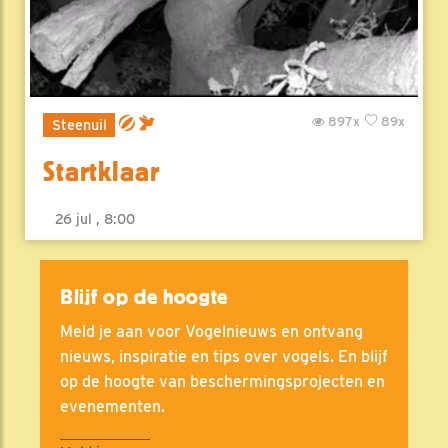
897x
89x
Steenuil
Startklaar
26 jul , 8:00
Blijf op de hoogte
Meld je aan voor Vogelnieuws en ontvang
nieuws, inspiratie en tips over vogels. En blijf
op de hoogte van beschermingsprojecten en
evenementen.