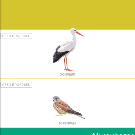
GEEN BROEDSEL
OOIEVAAR
GEEN BROEDSEL
TORENVALK
Wil jij ook de vogels h