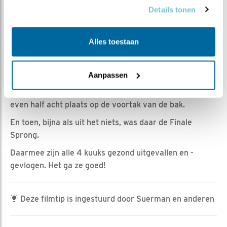
Romke Visser | Geplaatst op 2 juni 2024, 20:35 |
Details tonen
Vind ik leuk
|
Bewaar dit filmpje
|
645x
Even na half zeven vanavond ging ze (naar wat later
Alles toestaan
bleek) voor de laatste maal de tak op.
Wederom met een fraai sprong landde ze keurig op de
voorrand.
Aanpassen
Na wat vreugdesprongetjes en wat rondkijken nam ze
even half acht plaats op de voortak van de bak.
En toen, bijna als uit het niets, was daar de Finale
Sprong.
Daarmee zijn alle 4 kuuks gezond uitgevallen en -
gevlogen. Het ga ze goed!
Deze filmtip is ingestuurd door Suerman en anderen