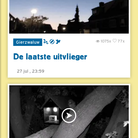
1075x
77x
Gierzwaluw
De laatste uitvlieger
27 jul , 23:59