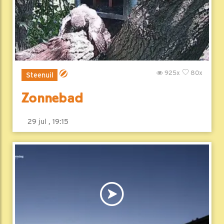
925x
80x
Steenuil
Zonnebad
29 jul , 19:15