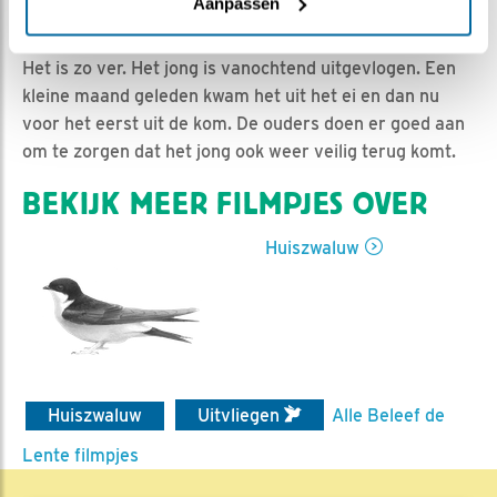
Niels | Geplaatst op 7 juli 2019, 10:17 |
Vind ik leuk
|
Aanpassen
Bewaar dit filmpje
|
1152x
Het is zo ver. Het jong is vanochtend uitgevlogen. Een
kleine maand geleden kwam het uit het ei en dan nu
voor het eerst uit de kom. De ouders doen er goed aan
om te zorgen dat het jong ook weer veilig terug komt.
BEKIJK MEER FILMPJES OVER
Huiszwaluw
Huiszwaluw
Uitvliegen
Alle Beleef de
Lente filmpjes