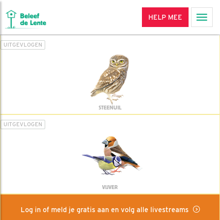
HELP MEE
Men
UITGEVLOGEN
STEENUIL
UITGEVLOGEN
VIJVER
Log in of meld je gratis aan en volg alle livestreams