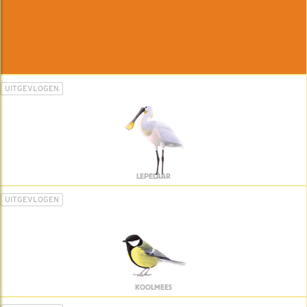
UITGEVLOGEN
LEPELAAR
UITGEVLOGEN
KOOLMEES