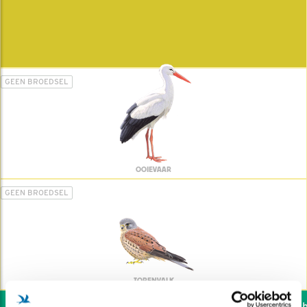
GEEN BROEDSEL
OOIEVAAR
GEEN BROEDSEL
TORENVALK
Wil jij ook de vogels he