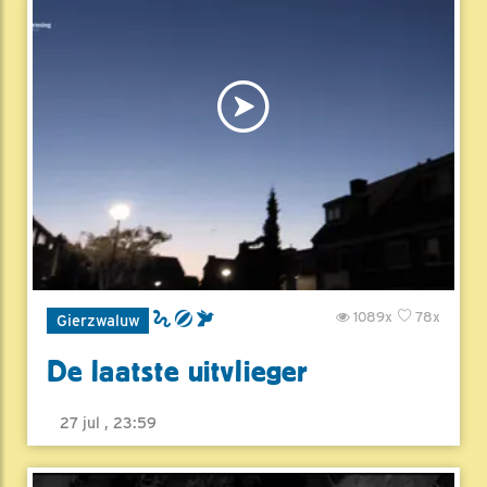
1089x
78x
Gierzwaluw
De laatste uitvlieger
27 jul , 23:59