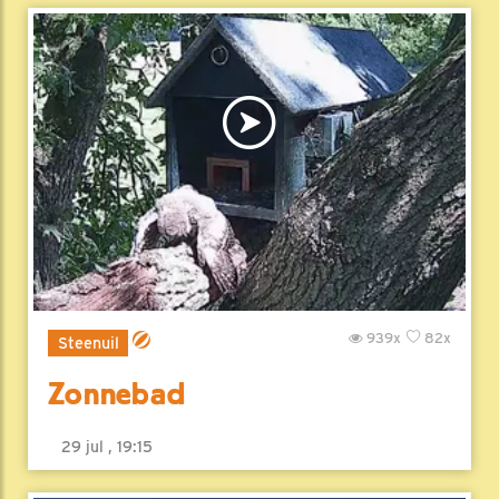
939x
82x
Steenuil
Zonnebad
29 jul , 19:15