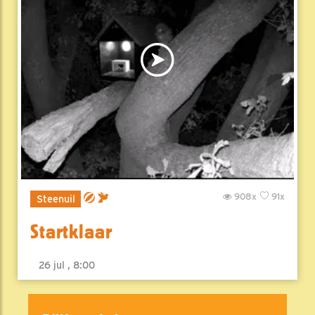
908x
91x
Steenuil
Startklaar
26 jul , 8:00