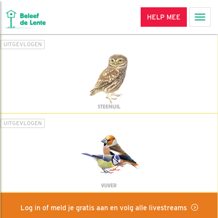
HELP MEE
Men
UITGEVLOGEN
STEENUIL
UITGEVLOGEN
VIJVER
Log in of meld je gratis aan en volg alle livestreams