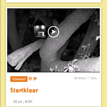
882x
89x
Steenuil
Startklaar
26 jul , 8:00