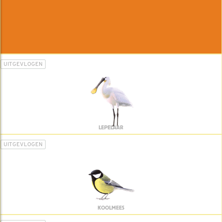
UITGEVLOGEN
LEPELAAR
UITGEVLOGEN
KOOLMEES