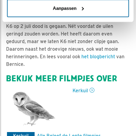
Esther Heideveld | Geplaatst op 5 juli 2021, 23:55 |
Vind ik leuk
|
Bewaar dit filmpje
|
700x
Aanpassen
Wat was het toch ontzettend droevig dat na K5 op 1 juli,
K6 op 2 juli dood is gegaan. Nét voordat de uilen
geringd zouden worden. Het heeft daarom even
geduurd, maar we laten K6 niet zonder clipje gaan.
Daarom naast het droevige nieuws, ook wat mooie
herinneringen. En lees vooral ook
het blogbericht
van
Bernice.
BEKIJK MEER FILMPJES OVER
Kerkuil
Kerkuil
Alle Beleef de Lente filmpjes