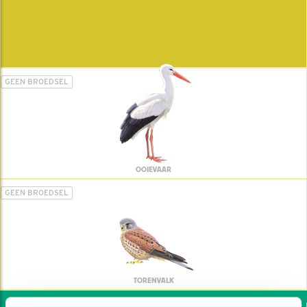
GEEN BROEDSEL
OOIEVAAR
GEEN BROEDSEL
TORENVALK
Wil jij ook de vogels he