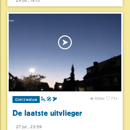
29 jul , 19:15
1056x
77x
Gierzwaluw
De laatste uitvlieger
27 jul , 23:59