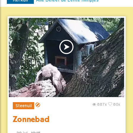
887x
80x
Steenuil
Zonnebad