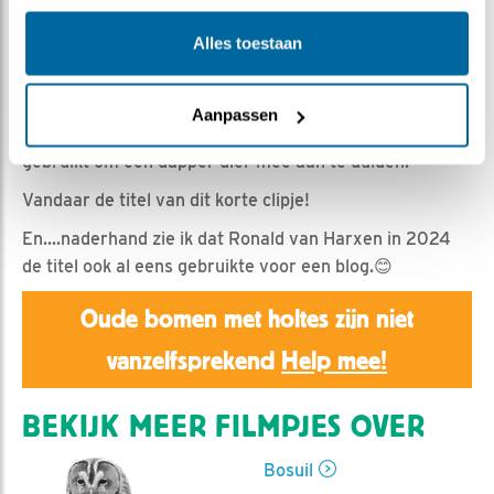
Emil | Geplaatst op 27 maart 2025, 11:20 |
Vind ik
leuk
|
Bewaar dit filmpje
|
365x
Alles toestaan
.....was een kinder tv-programma uit de jaren '50-'60 en
qua naam inspiratiebron van nieuwe taal.
Aanpassen
De uitdrukking 'een dappere Dodo' wordt ondermeer
gebruikt om een dapper dier mee aan te duiden.
Vandaar de titel van dit korte clipje!
En....naderhand zie ik dat Ronald van Harxen in 2024
de titel ook al eens gebruikte voor een blog.😊
Oude bomen met holtes zijn niet
vanzelfsprekend
Help mee!
BEKIJK MEER FILMPJES OVER
Bosuil