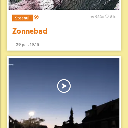
933x
81x
Steenuil
Zonnebad
29 jul , 19:15