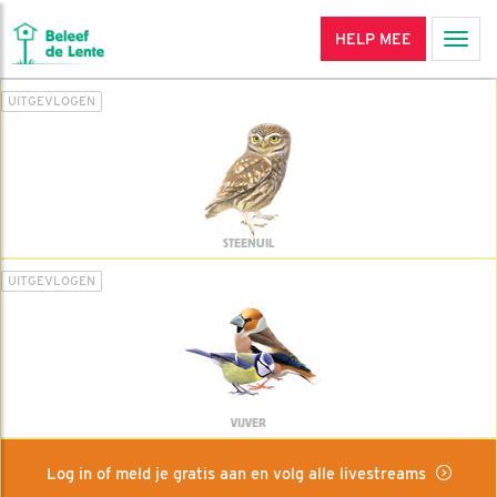
HELP MEE
Men
UITGEVLOGEN
STEENUIL
UITGEVLOGEN
VIJVER
Log in of meld je gratis aan en volg alle livestreams