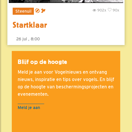
902x
90x
Steenuil
Startklaar
26 jul , 8:00
Blijf op de hoogte
Meld je aan voor Vogelnieuws en ontvang
nieuws, inspiratie en tips over vogels. En blijf
op de hoogte van beschermingsprojecten en
evenementen.
Meld je aan