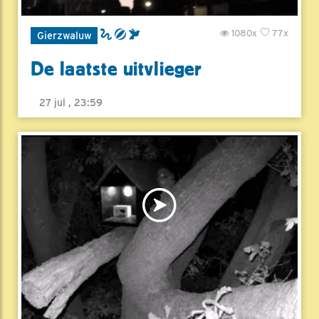
1080x
77x
Gierzwaluw
De laatste uitvlieger
27 jul , 23:59