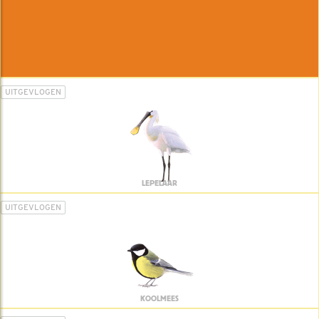
UITGEVLOGEN
LEPELAAR
UITGEVLOGEN
KOOLMEES