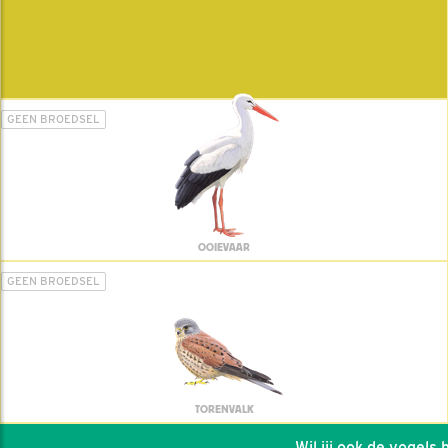
GEEN BROEDSEL
OOIEVAAR
GEEN BROEDSEL
TORENVALK
Wil jij ook de vogels he