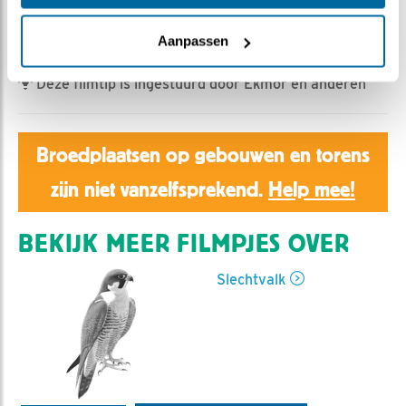
Aaltje | Geplaatst op 12 april 2023, 8:41 |
Vind ik leuk
|
Bewaar dit filmpje
|
387x
Aanpassen
Deze filmtip is ingestuurd door Ekmor en anderen
Broedplaatsen op gebouwen en torens
zijn niet vanzelfsprekend.
Help mee!
BEKIJK MEER FILMPJES OVER
Slechtvalk