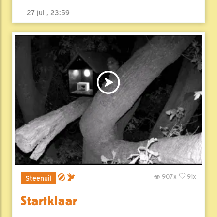
27 jul , 23:59
907x
91x
Steenuil
Startklaar