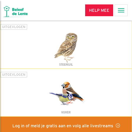
HELP MEE
Men
UITGEVLOGEN
STEENUIL
UITGEVLOGEN
VIJVER
Log in of meld je gratis aan en volg alle livestreams