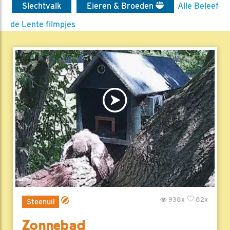
Slechtvalk
Eieren & Broeden
Alle Beleef
de Lente filmpjes
938x
82x
Steenuil
Zonnebad