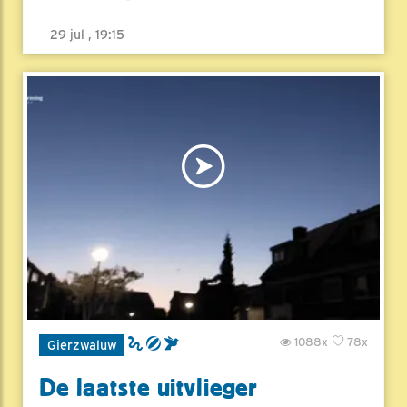
29 jul , 19:15
1088x
78x
Gierzwaluw
De laatste uitvlieger