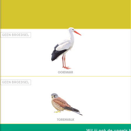
GEEN BROEDSEL
OOIEVAAR
GEEN BROEDSEL
TORENVALK
Wil jij ook de vogels he