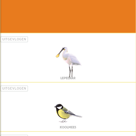
UITGEVLOGEN
LEPELAAR
UITGEVLOGEN
KOOLMEES