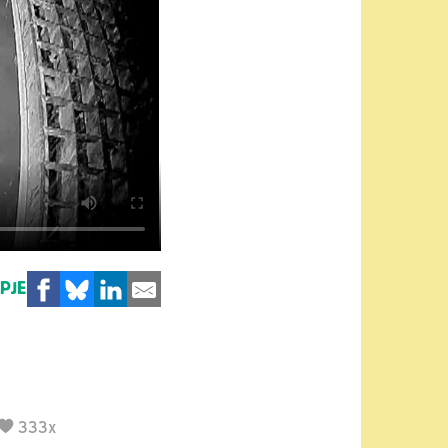
MPJE
333x