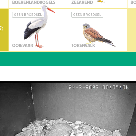
BOERENLANDVOGELS
ZEEAREND
BO
GEEN BROEDSEL
GEEN BROEDSEL
OOIEVAAR
TORENVALK