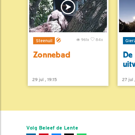
961x
84x
Steenuil
Gier
Zonnebad
De 
uit
29 jul , 19:15
27 jul
Volg Beleef de Lente