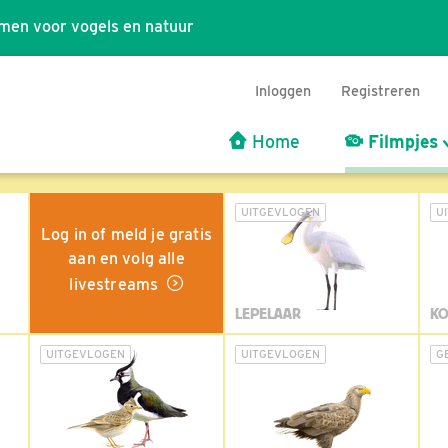
men voor vogels en natuur
Inloggen
Registreren
Home
Filmpjes
UITGEVLOGEN
U
Log in of meld je gratis
aan en volg alle
livestreams
LEPELAAR
KO
UITGEVLOGEN
UITGEVLOGEN
G