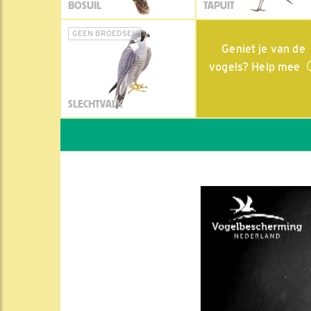
BOSUIL
TAPUIT
GEEN BROEDSEL
Geniet je van de
vogels? Help mee
SLECHTVALK