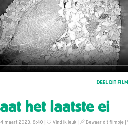
DEEL DIT FIL
at het laatste ei
 24 maart 2023, 8:40 |
Vind ik leuk
|
Bewaar dit filmpje
|