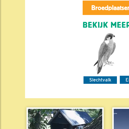
Broedplaatsen
BEKIJK MEER
Slechtvalk
E