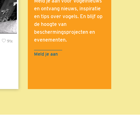
Meld je aan voor Vogelnieuws
en ontvang nieuws, inspiratie
en tips over vogels. En blijf op
de hoogte van
beschermingsprojecten en
evenementen.
x
91x
Meld je aan