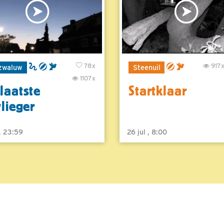
78x
917
zwaluw
Steenuil
1107x
laatste
Startklaar
vlieger
 , 23:59
26 jul , 8:00