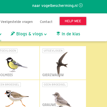
naar vogelbescherming.nl
HELP MEE
Veelgestelde vragen
Contact
Blogs & vlogs
In de klas
ITGEVLOGEN
UITGEVLOGEN
OLMEES
GIERZWALUW
EEN BROEDSEL
GEEN BROEDSEL
GRAUWE