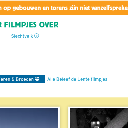
 op gebouwen en torens zijn niet vanzelfsprek
 FILMPJES OVER
Slechtvalk
ieren & Broeden
Alle Beleef de Lente filmpjes