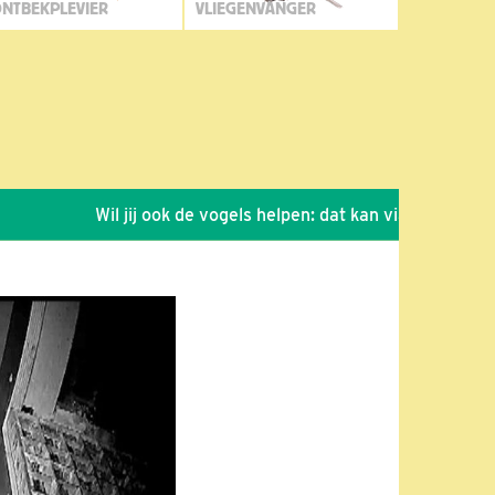
NTBEKPLEVIER
VLIEGENVANGER
Wil jij ook de vogels helpen: dat kan via de link!
*
S