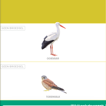
GEEN BROEDSEL
OOIEVAAR
GEEN BROEDSEL
TORENVALK
Wil jij ook de vogels he