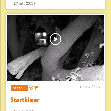
27 jul , 23:59
905x
91x
Steenuil
Startklaar