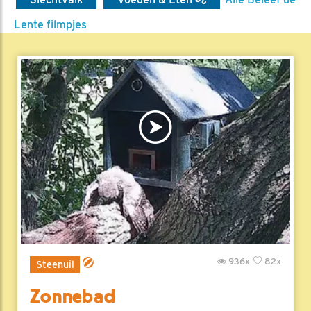
Lente filmpjes
936x
82x
Steenuil
Zonnebad