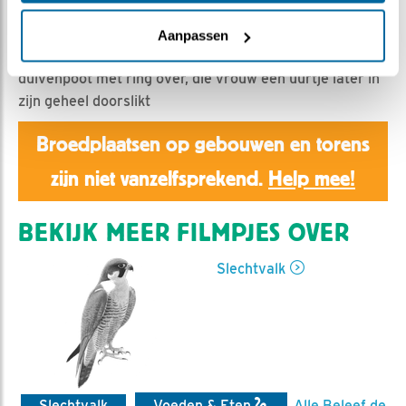
Aaltje | Geplaatst op 25 april 2020, 20:27 |
Vind ik
leuk
|
Bewaar dit filmpje
|
985x
Aanpassen
Bij het voeren van rond 17.00 uur blijft er een
duivenpoot met ring over, die vrouw een uurtje later in
zijn geheel doorslikt
Broedplaatsen op gebouwen en torens
zijn niet vanzelfsprekend.
Help mee!
BEKIJK MEER FILMPJES OVER
Slechtvalk
Slechtvalk
Voeden & Eten
Alle Beleef de