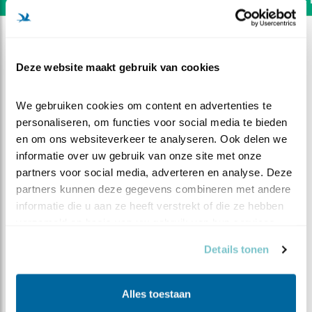
Deze website maakt gebruik van cookies
We gebruiken cookies om content en advertenties te 
personaliseren, om functies voor social media te bieden 
en om ons websiteverkeer te analyseren. Ook delen we 
informatie over uw gebruik van onze site met onze 
partners voor social media, adverteren en analyse. Deze 
partners kunnen deze gegevens combineren met andere 
informatie die u aan ze heeft verstrekt of die ze hebben 
verzameld op basis van uw gebruik van hun services.
DEEL DIT FILMPJE
Details tonen
Daar gaat de poot
Alles toestaan