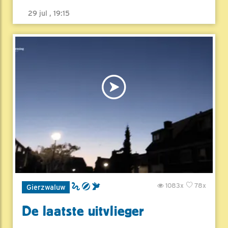
29 jul , 19:15
1083x
78x
Gierzwaluw
De laatste uitvlieger