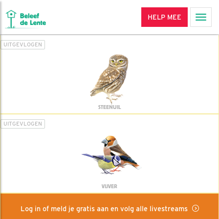
HELP MEE
Men
UITGEVLOGEN
STEENUIL
UITGEVLOGEN
VIJVER
Log in of meld je gratis aan en volg alle livestreams