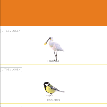
UITGEVLOGEN
LEPELAAR
UITGEVLOGEN
KOOLMEES