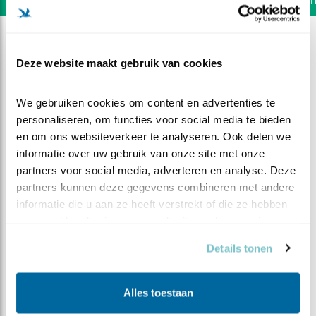
Deze website maakt gebruik van cookies
We gebruiken cookies om content en advertenties te 
personaliseren, om functies voor social media te bieden 
en om ons websiteverkeer te analyseren. Ook delen we 
informatie over uw gebruik van onze site met onze 
partners voor social media, adverteren en analyse. Deze 
partners kunnen deze gegevens combineren met andere 
informatie die u aan ze heeft verstrekt of die ze hebben 
verzameld op basis van uw gebruik van hun services.
DEEL DIT FILMPJE
Details tonen
Contacten maken
Alles toestaan