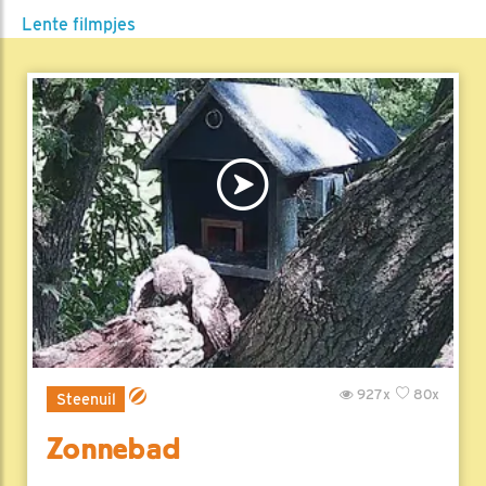
Lente filmpjes
927x
80x
Steenuil
Zonnebad