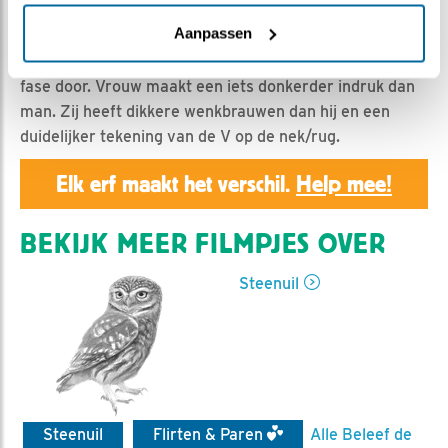
Geert | Geplaatst op 29 februari 2024, 7:00 |
Vind ik
leuk
|
Bewaar dit filmpje
|
395x
Aanpassen
Man en vrouw steenuil maken (weer) een verkennende
fase door. Vrouw maakt een iets donkerder indruk dan
man. Zij heeft dikkere wenkbrauwen dan hij en een
duidelijker tekening van de V op de nek/rug.
Elk erf maakt het verschil.
Help mee!
BEKIJK MEER FILMPJES OVER
Steenuil
Steenuil
Flirten & Paren
Alle Beleef de