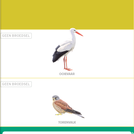
GEEN BROEDSEL
OOIEVAAR
GEEN BROEDSEL
TORENVALK
Wil jij ook de vogels he