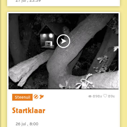
27 jul , 23:59
898x
89x
Steenuil
Startklaar
26 jul , 8:00