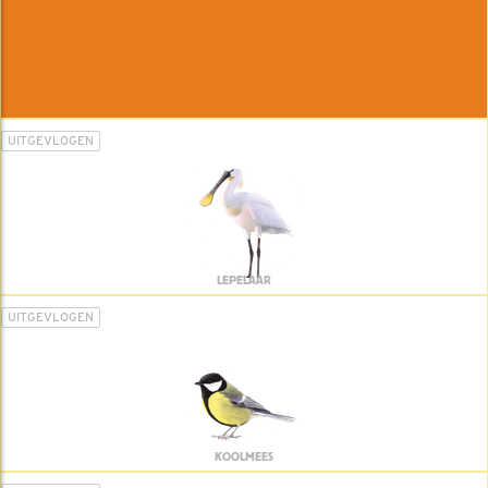
UITGEVLOGEN
LEPELAAR
UITGEVLOGEN
KOOLMEES