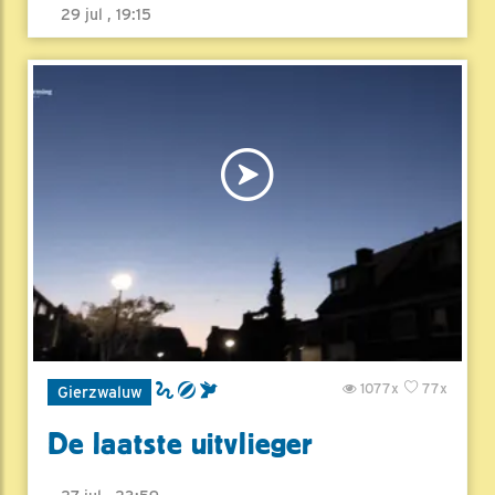
29 jul , 19:15
1077x
77x
Gierzwaluw
De laatste uitvlieger