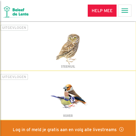
HELP MEE
Men
UITGEVLOGEN
STEENUIL
UITGEVLOGEN
VIJVER
Log in of meld je gratis aan en volg alle livestreams