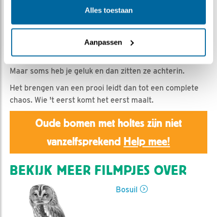
Emil | Geplaatst op 22 april 2025, 12:45 |
Vind ik leuk
Alles toestaan
|
Bewaar dit filmpje
|
282x
Genoeg aan de buitenkant geclipt; nu weer binnen.
Hoewel.....heel lastig vaak. De kuikens zitten dan op een
Aanpassen
kluit voor de camera 'snachts.
Maar soms heb je geluk en dan zitten ze achterin.
Het brengen van een prooi leidt dan tot een complete
chaos. Wie 't eerst komt het eerst maalt.
Oude bomen met holtes zijn niet
vanzelfsprekend
Help mee!
BEKIJK MEER FILMPJES OVER
Bosuil