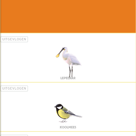
UITGEVLOGEN
LEPELAAR
UITGEVLOGEN
KOOLMEES