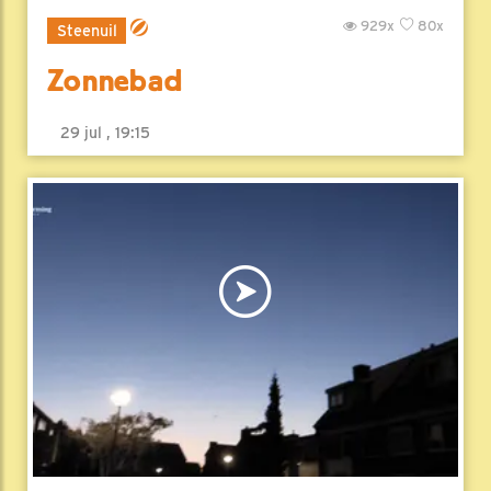
929x
80x
Steenuil
Zonnebad
29 jul , 19:15