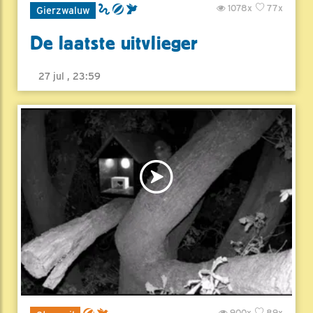
1078x
77x
Gierzwaluw
De laatste uitvlieger
27 jul , 23:59
900x
89x