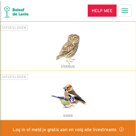
HELP MEE
Men
UITGEVLOGEN
STEENUIL
UITGEVLOGEN
VIJVER
Log in of meld je gratis aan en volg alle livestreams