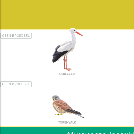
GEEN BROEDSEL
OOIEVAAR
GEEN BROEDSEL
TORENVALK
Wil jij ook de vogels helpen: dat k