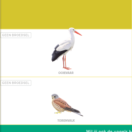
GEEN BROEDSEL
OOIEVAAR
GEEN BROEDSEL
TORENVALK
Wil jij ook de vogels hel