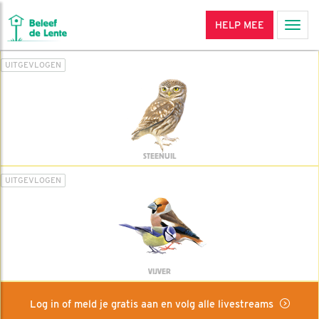
HELP MEE
Men
UITGEVLOGEN
STEENUIL
UITGEVLOGEN
VIJVER
Log in of meld je gratis aan en volg alle livestreams