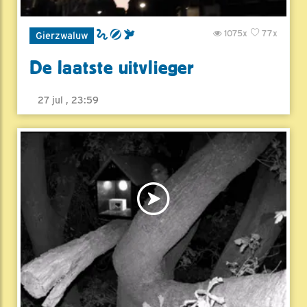
1075x
77x
Gierzwaluw
De laatste uitvlieger
27 jul , 23:59