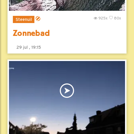
925x
80x
Steenuil
Zonnebad
29 jul , 19:15