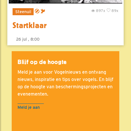
897x
89x
Steenuil
Startklaar
26 jul , 8:00
Blijf op de hoogte
Meld je aan voor Vogelnieuws en ontvang
nieuws, inspiratie en tips over vogels. En blijf
op de hoogte van beschermingsprojecten en
evenementen.
Meld je aan