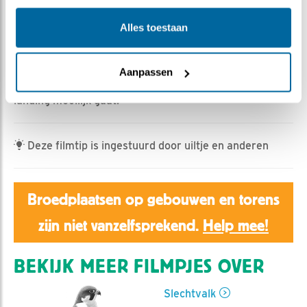
Aaltje | Geplaatst op 17 maart 2022, 21:34 |
Vind ik
leuk
|
Bewaar dit filmpje
|
486x
Alles toestaan
Van 2 tot half 8 is vrouw constant in paniek.
Er is een agressieve vreemde vrouw. Man bemoeit er
Aanpassen
zich niet mee, vrouw is vanavond zo moe dat de laatste
landing moeilijk gaat.
Deze filmtip is ingestuurd door uiltje en anderen
Broedplaatsen op gebouwen en torens
zijn niet vanzelfsprekend.
Help mee!
BEKIJK MEER FILMPJES OVER
Slechtvalk