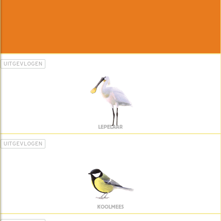
UITGEVLOGEN
LEPELAAR
UITGEVLOGEN
KOOLMEES