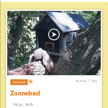
976x
85x
Steenuil
Zonnebad
29 jul , 19:15