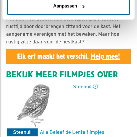
Geert | Geplaatst op 24 maart 2019, 23:50 |
Vind ik
Aanpassen
leuk
|
Bewaar dit filmpje
|
1192x
Het weer wordt beter. De steenuilen gaan nu meer
rusttijd door doorbrengen zittend voor de kast. Het
aangename verenigen met het bewaken. Maar hoe
rustig zit je daar voor de nestkast?
Elk erf maakt het verschil.
Help mee!
BEKIJK MEER FILMPJES OVER
Steenuil
Steenuil
Alle Beleef de Lente filmpjes