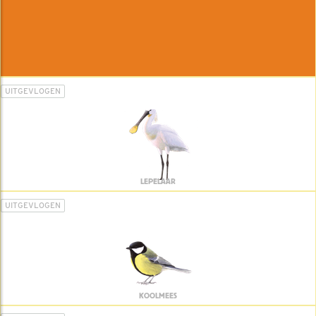
UITGEVLOGEN
LEPELAAR
UITGEVLOGEN
KOOLMEES