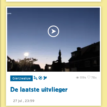
1119x
78x
Gierzwaluw
De laatste uitvlieger
27 jul , 23:59