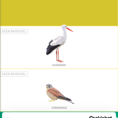
GEEN BROEDSEL
OOIEVAAR
GEEN BROEDSEL
TORENVALK
Wil jij ook de vogels hel