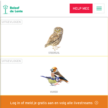
HELP MEE
Men
UITGEVLOGEN
STEENUIL
UITGEVLOGEN
VIJVER
Log in of meld je gratis aan en volg alle livestreams