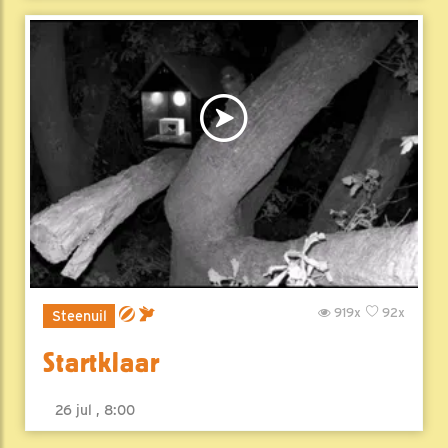
919x
92x
Steenuil
Startklaar
26 jul , 8:00