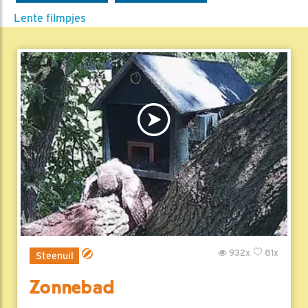
Lente filmpjes
932x
81x
Steenuil
Zonnebad