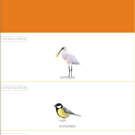
UITGEVLOGEN
LEPELAAR
UITGEVLOGEN
KOOLMEES