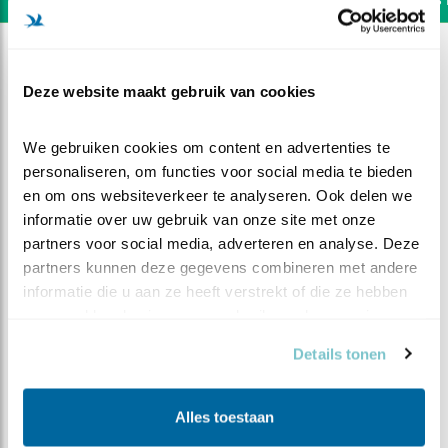
Deze website maakt gebruik van cookies
We gebruiken cookies om content en advertenties te 
personaliseren, om functies voor social media te bieden 
en om ons websiteverkeer te analyseren. Ook delen we 
informatie over uw gebruik van onze site met onze 
partners voor social media, adverteren en analyse. Deze 
partners kunnen deze gegevens combineren met andere 
informatie die u aan ze heeft verstrekt of die ze hebben 
verzameld op basis van uw gebruik van hun services.
DEEL DIT FILMPJE
Details tonen
Broedseizoen 2016
Alles toestaan
ooievaars