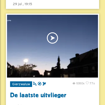
29 jul , 19:15
1080x
77x
Gierzwaluw
De laatste uitvlieger