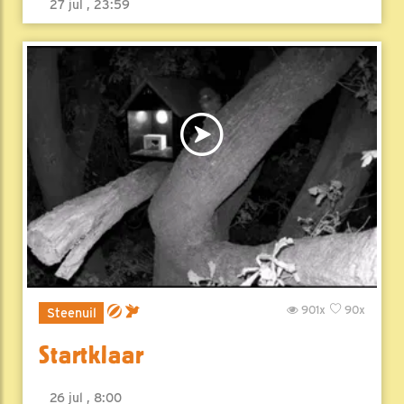
27 jul , 23:59
901x
90x
Steenuil
Startklaar
26 jul , 8:00