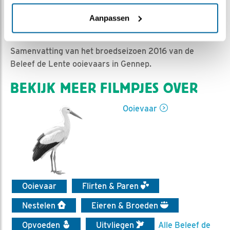
Aanpassen
| Geplaatst op 30 juli 2016, 10:25 |
Vind ik leuk
|
Bewaar dit filmpje
|
1954x
Samenvatting van het broedseizoen 2016 van de
Beleef de Lente ooievaars in Gennep.
BEKIJK MEER FILMPJES OVER
Ooievaar
Ooievaar
Flirten & Paren
Nestelen
Eieren & Broeden
Opvoeden
Uitvliegen
Alle Beleef de