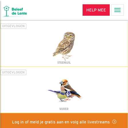
HELP MEE
Men
UITGEVLOGEN
STEENUIL
UITGEVLOGEN
VIJVER
Log in of meld je gratis aan en volg alle livestreams