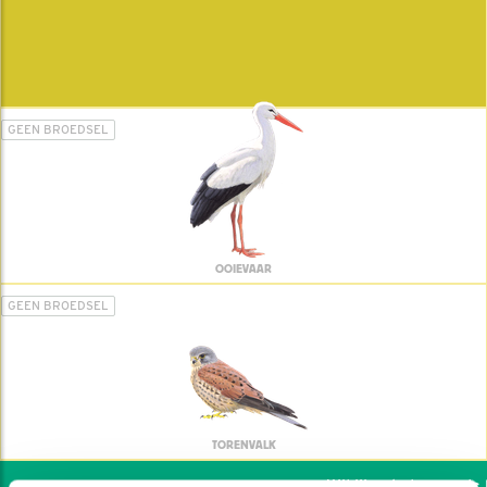
GEEN BROEDSEL
OOIEVAAR
GEEN BROEDSEL
TORENVALK
Wil jij ook de vogels he