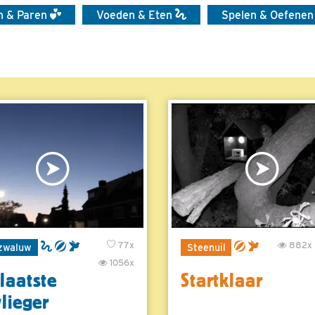
en & Paren
Voeden & Eten
Spelen & Oefene
77x
882x
zwaluw
Steenuil
1056x
laatste
Startklaar
vlieger