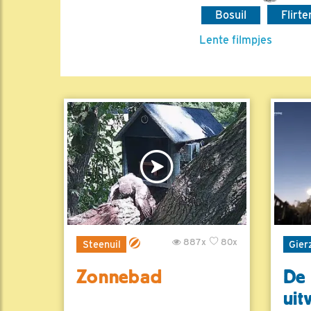
Bosuil
Flirt
Lente filmpjes
887x
80x
Steenuil
Gier
Zonnebad
De 
uit