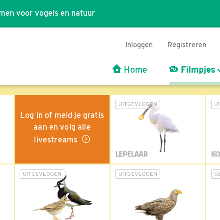
men voor vogels en natuur
Inloggen
Registreren
Home
Filmpjes
UITGEVLOGEN
U
Log in of meld je gratis
aan en volg alle
livestreams
LEPELAAR
KO
UITGEVLOGEN
UITGEVLOGEN
G