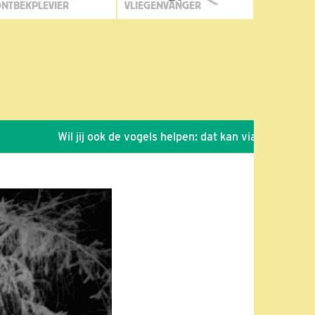
NTBEKPLEVIER
VLIEGENVANGER
Wil jij ook de vogels helpen: dat kan via de link!
*
S