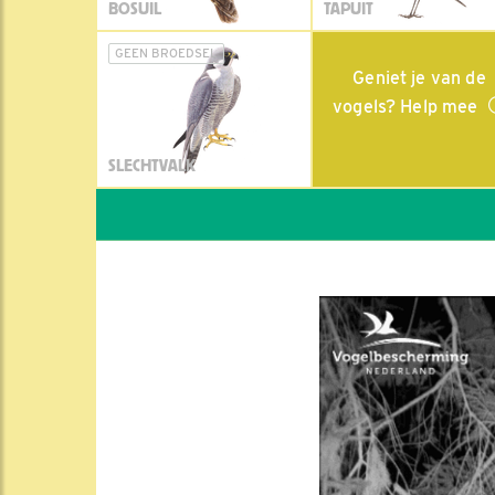
BOSUIL
TAPUIT
GEEN BROEDSEL
Geniet je van de
vogels? Help mee
SLECHTVALK