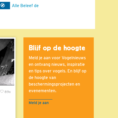
n
Alle Beleef de
Blijf op de hoogte
Meld je aan voor Vogelnieuws
en ontvang nieuws, inspiratie
en tips over vogels. En blijf op
de hoogte van
beschermingsprojecten en
evenementen.
89x
Meld je aan