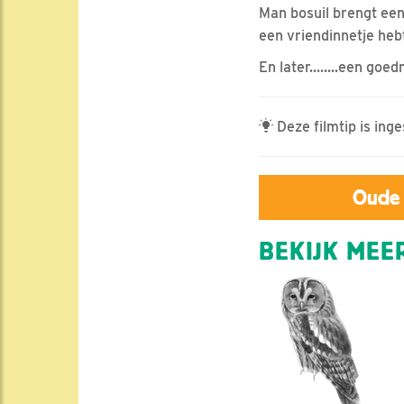
Man bosuil brengt een
een vriendinnetje heb
En later........een goe
Deze filmtip is in
Oude 
BEKIJK MEER