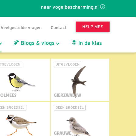
naar vogelbescherming.nl
HELP MEE
Veelgestelde vragen
Contact
Blogs & vlogs
In de klas
ITGEVLOGEN
UITGEVLOGEN
OLMEES
GIERZWALUW
EEN BROEDSEL
GEEN BROEDSEL
GRAUWE