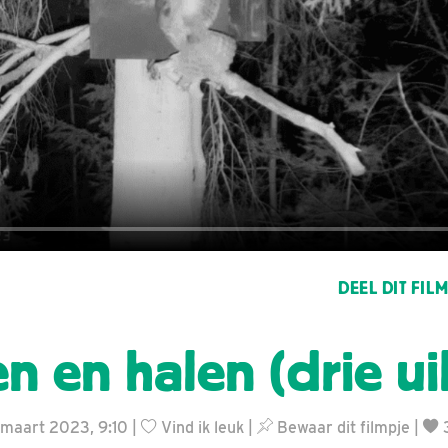
DEEL DIT FIL
n en halen (drie ui
1 maart 2023, 9:10 |
Vind ik leuk
|
Bewaar dit filmpje
|