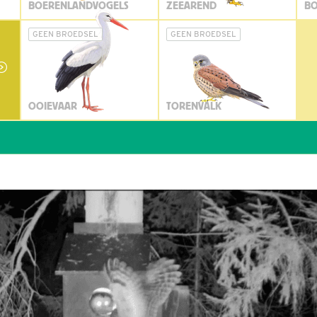
BOERENLANDVOGELS
ZEEAREND
BO
GEEN BROEDSEL
GEEN BROEDSEL
OOIEVAAR
TORENVALK