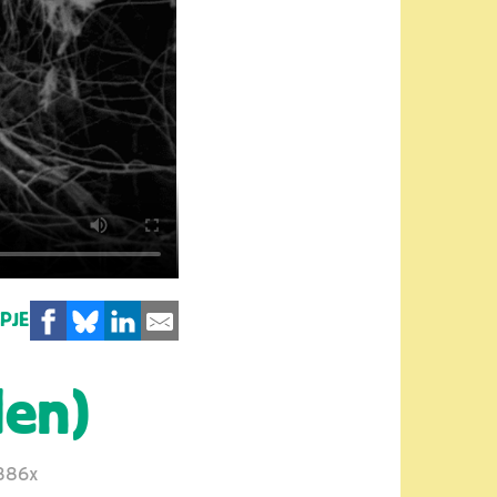
MPJE
len)
386x