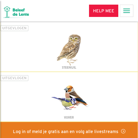
HELP MEE
Men
UITGEVLOGEN
STEENUIL
UITGEVLOGEN
VIJVER
Log in of meld je gratis aan en volg alle livestreams