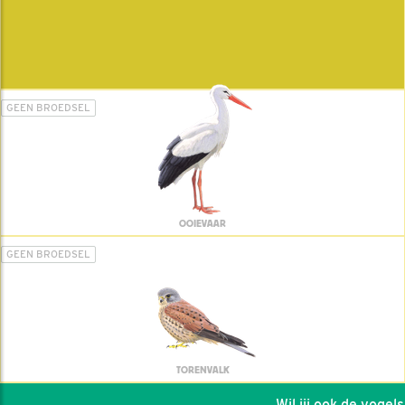
GEEN BROEDSEL
OOIEVAAR
GEEN BROEDSEL
TORENVALK
Wil jij ook de vogels h