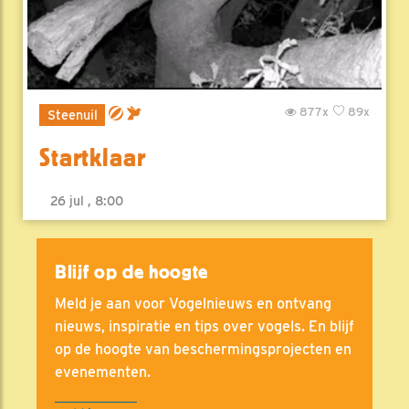
877x
89x
Steenuil
Startklaar
26 jul , 8:00
Blijf op de hoogte
Meld je aan voor Vogelnieuws en ontvang
nieuws, inspiratie en tips over vogels. En blijf
op de hoogte van beschermingsprojecten en
evenementen.