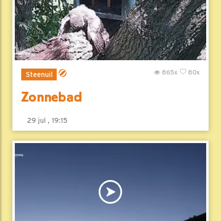
865x
80x
Steenuil
Zonnebad
29 jul , 19:15