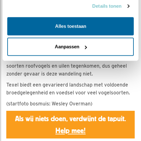
Details tonen
Claus van den Hoek | Geplaatst op 6 mei 2025, 17:30 |
Vind ik leuk
|
Bewaar dit filmpje
|
277x
Alles toestaan
In het nachtelijk duister, als geen Tapuit te bekennen is,
zien we een andere bewoner van de Texelse duinen
Aanpassen
vrijmoedig rondwandelen: de bosmuis.
In het bos- en duingebied van Texel kun je verschillende
soorten roofvogels en uilen tegenkomen, dus geheel
zonder gevaar is deze wandeling niet.
Texel biedt een gevarieerd landschap met voldoende
broedgelegenheid en voedsel voor veel vogelsoorten.
(startfoto bosmuis: Wesley Overman)
Als wij niets doen, verdwijnt de tapuit.
Help mee!