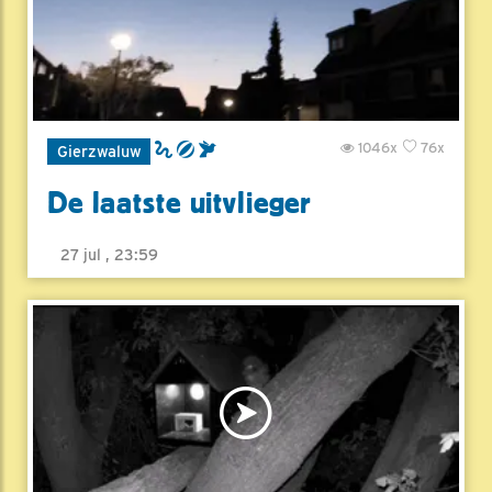
1046x
76x
Gierzwaluw
De laatste uitvlieger
27 jul , 23:59