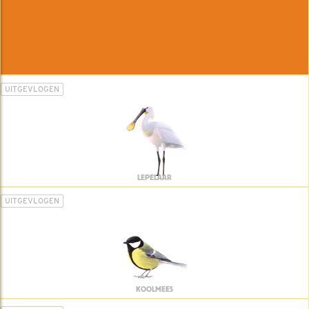
UITGEVLOGEN
LEPELAAR
UITGEVLOGEN
KOOLMEES