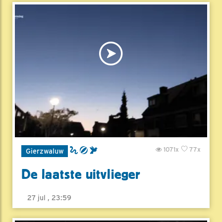
1071x
77x
Gierzwaluw
De laatste uitvlieger
27 jul , 23:59