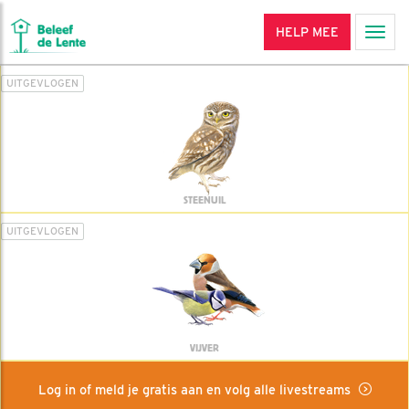
HELP MEE
Men
UITGEVLOGEN
STEENUIL
UITGEVLOGEN
VIJVER
Log in of meld je gratis aan en volg alle livestreams