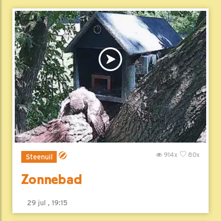
914x
80x
Steenuil
Zonnebad
29 jul , 19:15