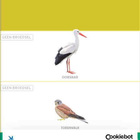
GEEN BROEDSEL
OOIEVAAR
GEEN BROEDSEL
TORENVALK
Wil jij ook de vogels h