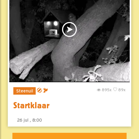
895x
89x
Steenuil
Startklaar
26 jul , 8:00