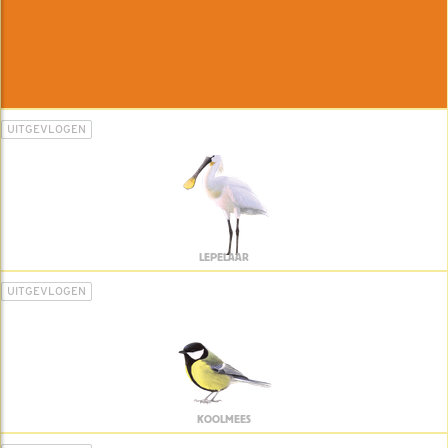
UITGEVLOGEN
LEPELAAR
UITGEVLOGEN
KOOLMEES