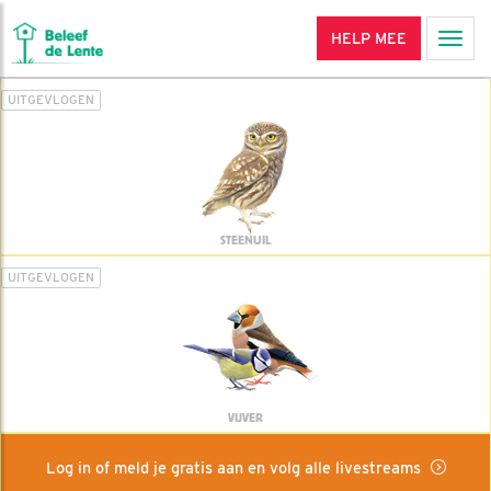
HELP MEE
Men
UITGEVLOGEN
STEENUIL
UITGEVLOGEN
VIJVER
Log in of meld je gratis aan en volg alle livestreams