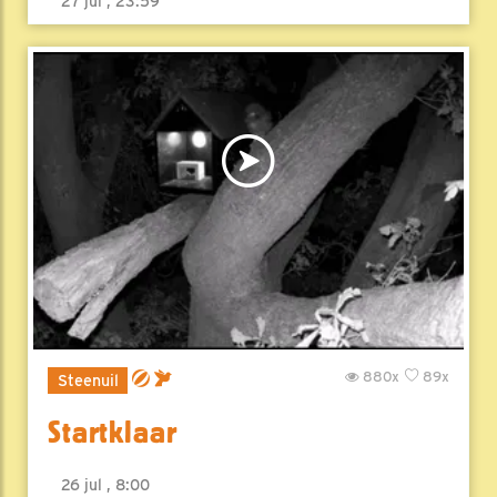
27 jul , 23:59
880x
89x
Steenuil
Startklaar
26 jul , 8:00