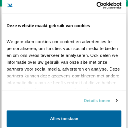
Deze website maakt gebruik van cookies
We gebruiken cookies om content en advertenties te 
personaliseren, om functies voor social media te bieden 
en om ons websiteverkeer te analyseren. Ook delen we 
informatie over uw gebruik van onze site met onze 
partners voor social media, adverteren en analyse. Deze 
partners kunnen deze gegevens combineren met andere 
informatie die u aan ze heeft verstrekt of die ze hebben 
verzameld op basis van uw gebruik van hun services.
DEEL DIT FILMPJE
Details tonen
Binnenshuis blijft lastig
Alles toestaan