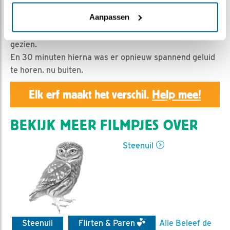
Geert | Geplaatst op 29 maart 2022, 23:55 |
Vind ik
leuk
|
Bewaar dit filmpje
|
464x
Aanpassen
Man en vrouw steenuil lijken elkaar lang niet te hebben
gezien.
En 30 minuten hierna was er opnieuw spannend geluid
te horen. nu buiten.
Elk erf maakt het verschil.
Help mee!
BEKIJK MEER FILMPJES OVER
Steenuil
Steenuil
Flirten & Paren
Alle Beleef de