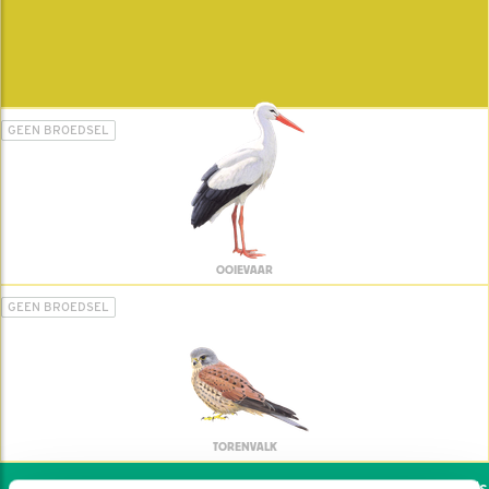
GEEN BROEDSEL
OOIEVAAR
GEEN BROEDSEL
TORENVALK
Wil jij ook de vogels h