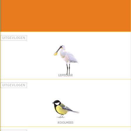
UITGEVLOGEN
LEPELAAR
UITGEVLOGEN
KOOLMEES