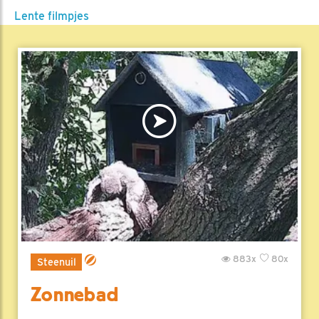
Lente filmpjes
883x
80x
Steenuil
Zonnebad