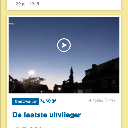
29 jul , 19:15
1056x
77x
Gierzwaluw
De laatste uitvlieger