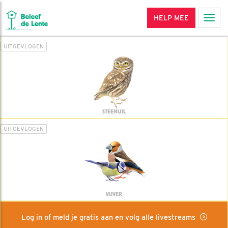
HELP MEE
Men
UITGEVLOGEN
STEENUIL
UITGEVLOGEN
VIJVER
Log in of meld je gratis aan en volg alle livestreams