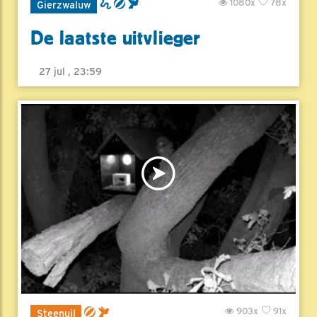
1080x
78x
Gierzwaluw
De laatste uitvlieger
27 jul , 23:59
903x
91x
Steenuil