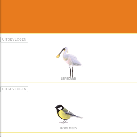
UITGEVLOGEN
LEPELAAR
UITGEVLOGEN
KOOLMEES