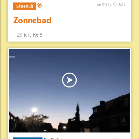
933x
82x
Steenuil
Zonnebad
29 jul , 19:15