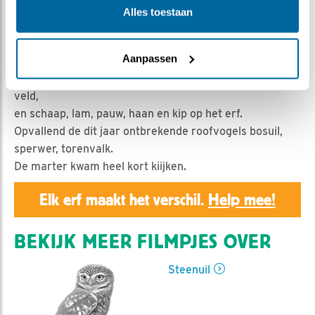
Geert | Geplaatst op 31 juli 2020, 7:59 |
Vind ik leuk
|
Alles toestaan
Bewaar dit filmpje
|
955x
BDL 2020: De soorten op bezoek bij de nestkast van de
Aanpassen
steenuilen.
Verder waren er bijvoorbeeld nog haas en kat in het
veld,
en schaap, lam, pauw, haan en kip op het erf.
Opvallend de dit jaar ontbrekende roofvogels bosuil,
sperwer, torenvalk.
De marter kwam heel kort kiijken.
Elk erf maakt het verschil.
Help mee!
BEKIJK MEER FILMPJES OVER
Steenuil