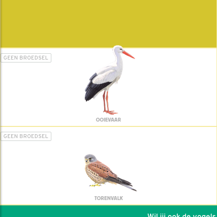
GEEN BROEDSEL
OOIEVAAR
GEEN BROEDSEL
TORENVALK
Wil jij ook de vogels h