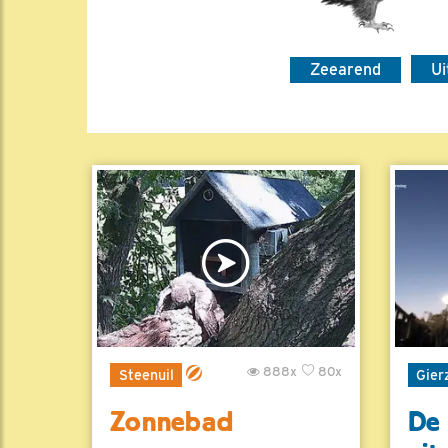
Zeearend
Ui
888x
80x
Steenuil
Gier
Zonnebad
De 