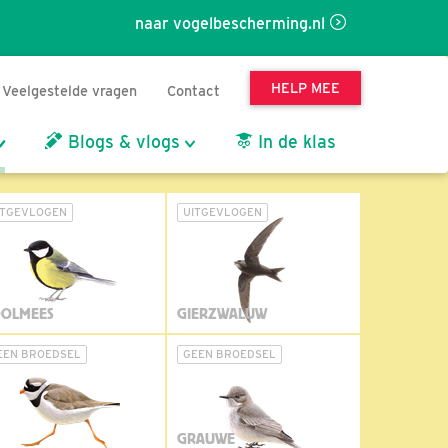
naar vogelbescherming.nl
HELP MEE
Veelgestelde vragen
Contact
Blogs & vlogs
In de klas
ITGEVLOGEN
UITGEVLOGEN
OLMEES
GIERZWALUW
EEN BROEDSEL
GEEN BROEDSEL
GRAUWE