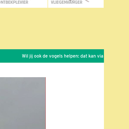
NTBEKPLEVIER
VLIEGENVANGER
Wil jij ook de vogels helpen: dat kan via de link!
*
Se