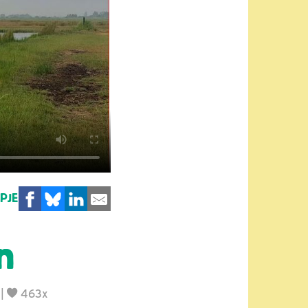
MPJE
n
|
463x