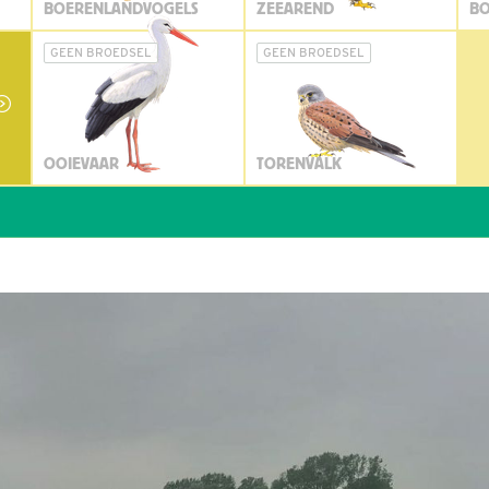
BOERENLANDVOGELS
ZEEAREND
BO
GEEN BROEDSEL
GEEN BROEDSEL
OOIEVAAR
TORENVALK