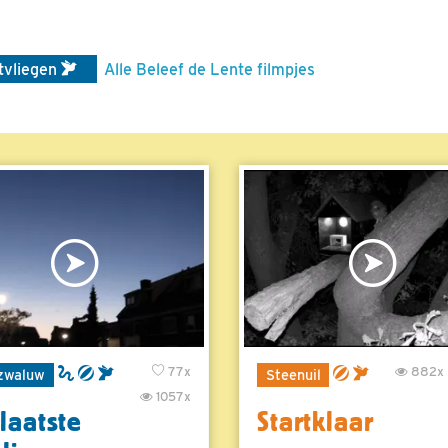
tvliegen
Alle Beleef de Lente filmpjes
77x
882x
zwaluw
Steenuil
1057x
laatste
Startklaar