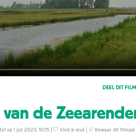
DEEL DIT FIL
t van de Zeearende
t op 1 juli 2023, 10:15 |
Vind ik leuk
|
Bewaar dit filmpje