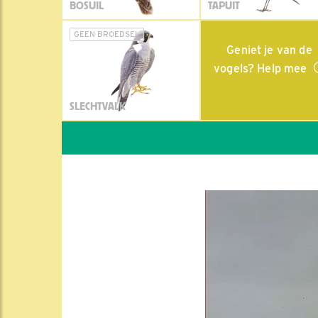
BOSUIL
TAPUIT
GEEN BROEDSEL
Geniet je van de
vogels? Help mee
SLECHTVALK