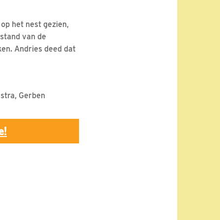
 op het nest gezien,
fstand van de
ken. Andries deed dat
nstra, Gerben
e!