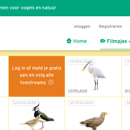
men voor vogels en natuur
Inloggen
Registreren
Home
Filmpjes
UITGEVLOGEN
U
Log in of meld je gratis
aan en volg alle
livestreams
LEPELAAR
KO
UITGEVLOGEN
UITGEVLOGEN
G