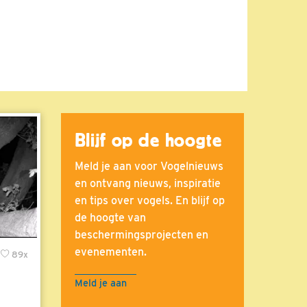
Blijf op de hoogte
Meld je aan voor Vogelnieuws
en ontvang nieuws, inspiratie
en tips over vogels. En blijf op
de hoogte van
beschermingsprojecten en
evenementen.
89x
Meld je aan