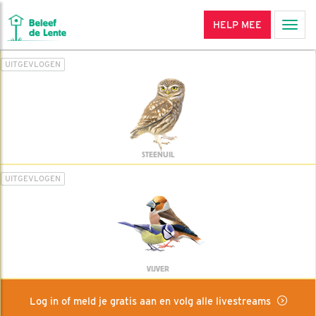
HELP MEE
Men
UITGEVLOGEN
STEENUIL
UITGEVLOGEN
VIJVER
Log in of meld je gratis aan en volg alle livestreams