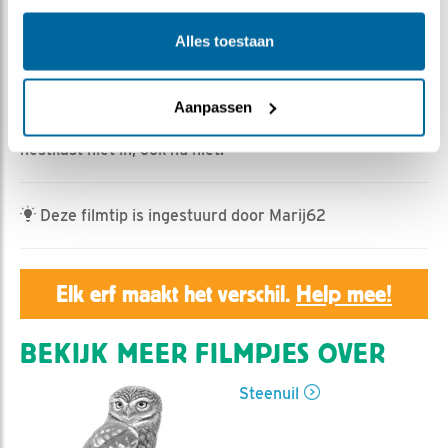
Geert | Geplaatst op 24 juni 2024, 14:16 |
Vind ik leuk
Alles toestaan
|
Bewaar dit filmpje
|
339x
Wat geschreeuw en alle vier de leden van het
Aanpassen
steenuilgezin komen in beeld. Maar man gaat de
nestkast niet in, ook nu niet.
Deze filmtip is ingestuurd door Marij62
Elk erf maakt het verschil.
Help mee!
BEKIJK MEER FILMPJES OVER
Steenuil