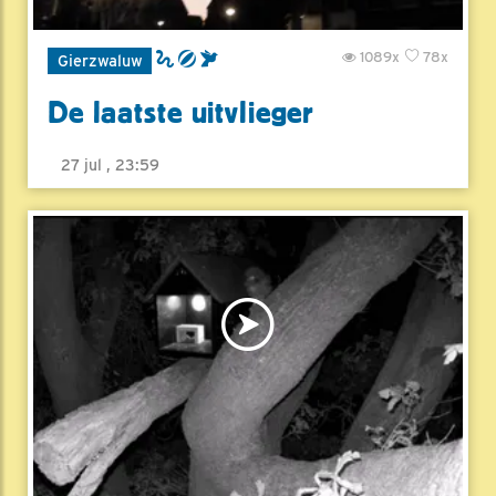
1089x
78x
Gierzwaluw
De laatste uitvlieger
27 jul , 23:59