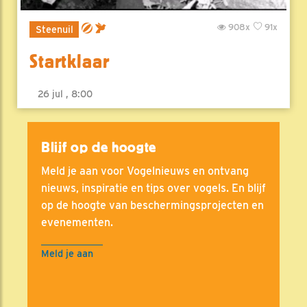
908x
91x
Steenuil
Startklaar
26 jul , 8:00
Blijf op de hoogte
Meld je aan voor Vogelnieuws en ontvang
nieuws, inspiratie en tips over vogels. En blijf
op de hoogte van beschermingsprojecten en
evenementen.
Meld je aan