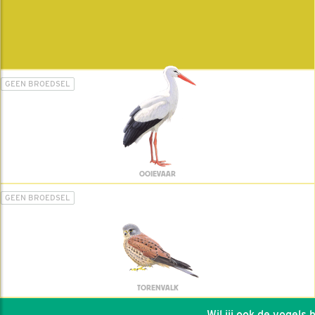
GEEN BROEDSEL
OOIEVAAR
GEEN BROEDSEL
TORENVALK
Wil jij ook de vogels he