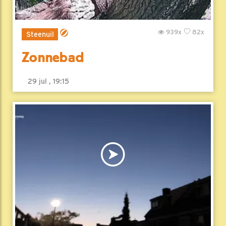
939x
82x
Steenuil
Zonnebad
29 jul , 19:15