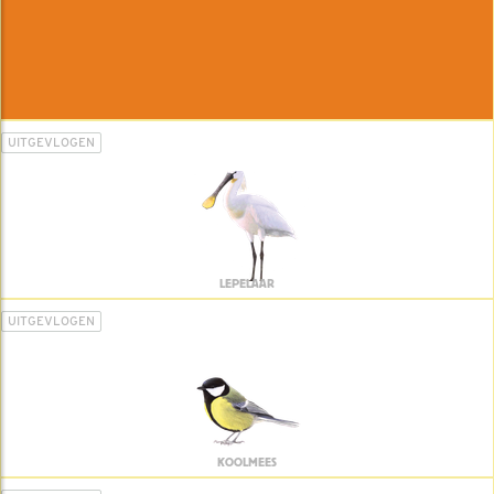
UITGEVLOGEN
LEPELAAR
UITGEVLOGEN
KOOLMEES