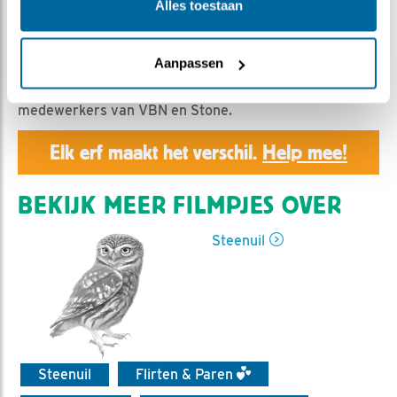
Alles toestaan
Geert | Geplaatst op 31 juli 2021, 19:26 |
Vind ik leuk
|
Bewaar dit filmpje
|
661x
Aanpassen
Jaaroverzicht: bedankt alle tippers, kijkers en
medewerkers van VBN en Stone.
Elk erf maakt het verschil.
Help mee!
BEKIJK MEER FILMPJES OVER
Steenuil
Steenuil
Flirten & Paren