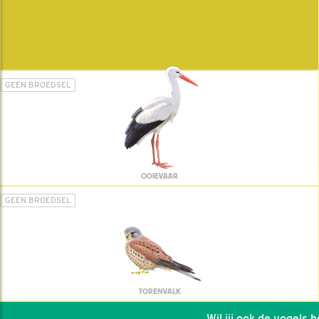
GEEN BROEDSEL
OOIEVAAR
GEEN BROEDSEL
TORENVALK
Wil jij ook de vogels hel