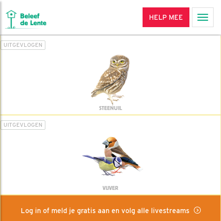
HELP MEE
Men
UITGEVLOGEN
STEENUIL
UITGEVLOGEN
VIJVER
Log in of meld je gratis aan en volg alle livestreams