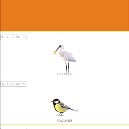
UITGEVLOGEN
LEPELAAR
UITGEVLOGEN
KOOLMEES