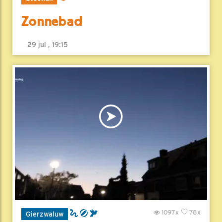
Zonnebad
29 jul , 19:15
1097x
78x
Gierzwaluw