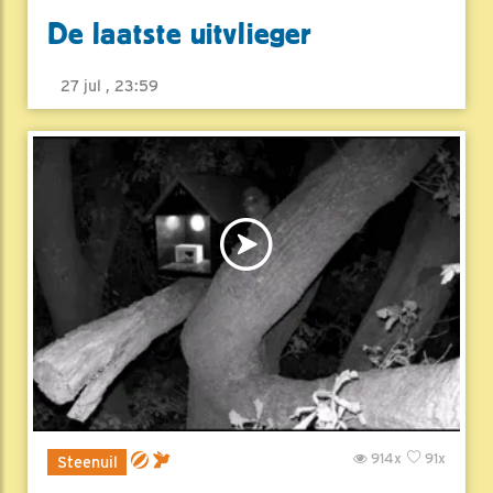
De laatste uitvlieger
27 jul , 23:59
914x
91x
Steenuil