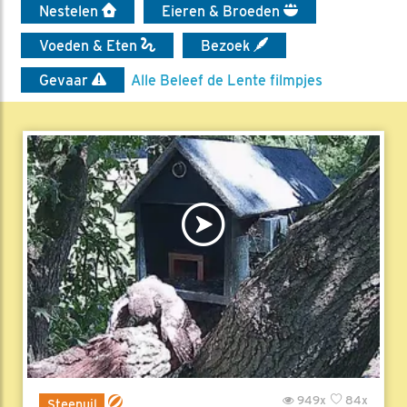
Nestelen
Eieren & Broeden
Voeden & Eten
Bezoek
Gevaar
Alle Beleef de Lente filmpjes
949x
84x
Steenuil