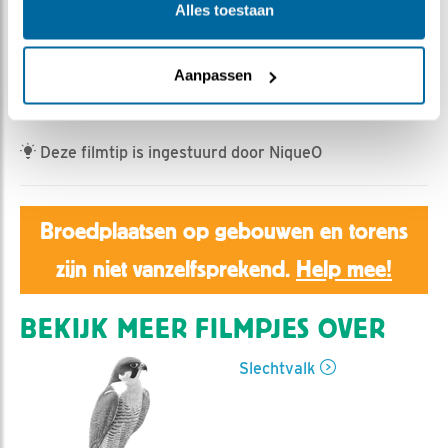
Aaltje | Geplaatst op 6 juni 2022, 22:27 |
Vind ik leuk
Alles toestaan
|
Bewaar dit filmpje
|
477x
De prooi is natuurlijk een halsbandparkiet, daar zijn er
Aanpassen
ontzettend veel van in Amsterdam.
Deze filmtip is ingestuurd door NiqueO
Broedplaatsen op gebouwen en torens
zijn niet vanzelfsprekend.
Help mee!
BEKIJK MEER FILMPJES OVER
Slechtvalk