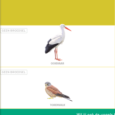
GEEN BROEDSEL
OOIEVAAR
GEEN BROEDSEL
TORENVALK
Wil jij ook de vogels he