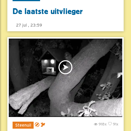
De laatste uitvlieger
27 jul , 23:59
918x
91x
Steenuil