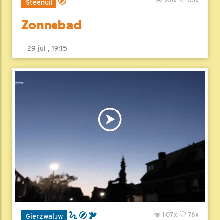
961x
85x
Steenuil
Zonnebad
29 jul , 19:15
1107x
78x
Gierzwaluw