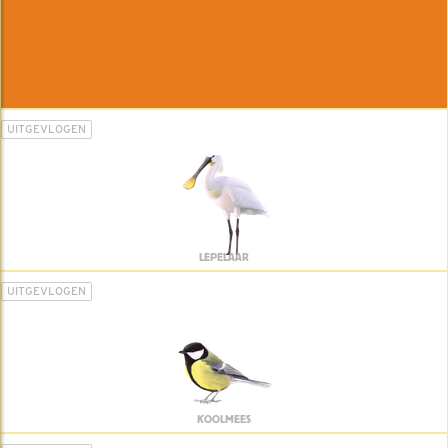
UITGEVLOGEN
LEPELAAR
UITGEVLOGEN
KOOLMEES