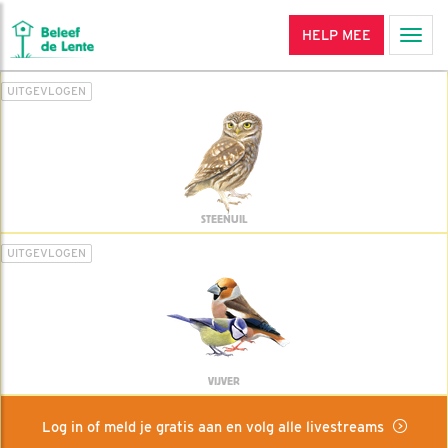
HELP MEE
Men
UITGEVLOGEN
STEENUIL
UITGEVLOGEN
VIJVER
Log in of meld je gratis aan en volg alle livestreams