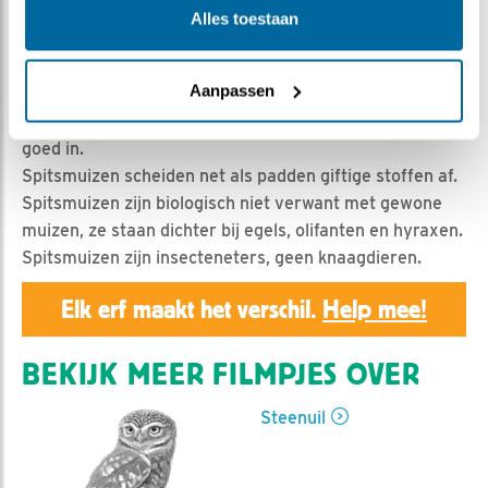
Geert | Geplaatst op 14 mei 2024, 21:23 |
Vind ik leuk
Alles toestaan
|
Bewaar dit filmpje
|
274x
Op deze locatie nog niet in beeld: spitsmuizen. Man
Aanpassen
steenuil brengt 2 spitsmuizen. Steenuilen schijnen niet
erg van ze te houden, maar deze "spitsen" gaan er
goed in.
Spitsmuizen scheiden net als padden giftige stoffen af.
Spitsmuizen zijn biologisch niet verwant met gewone
muizen, ze staan dichter bij egels, olifanten en hyraxen.
Spitsmuizen zijn insecteneters, geen knaagdieren.
Elk erf maakt het verschil.
Help mee!
BEKIJK MEER FILMPJES OVER
Steenuil