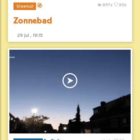
897x
80x
Steenuil
Zonnebad
29 jul , 19:15