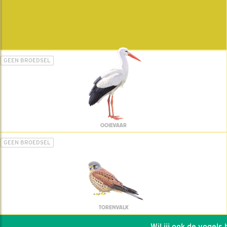
GEEN BROEDSEL
OOIEVAAR
GEEN BROEDSEL
TORENVALK
Wil jij ook de vogels he