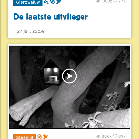
1060x
77x
Gierzwaluw
De laatste uitvlieger
27 jul , 23:59
886x
89x
Steenuil