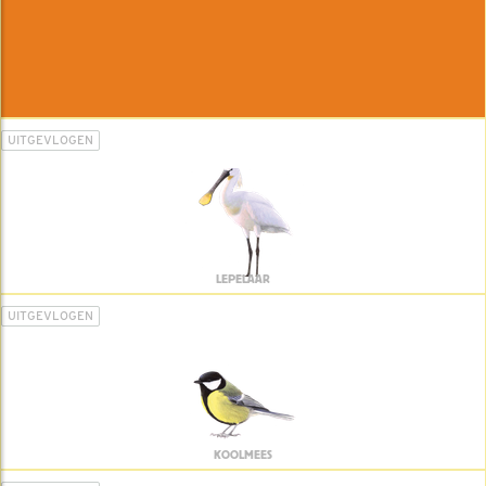
UITGEVLOGEN
LEPELAAR
UITGEVLOGEN
KOOLMEES