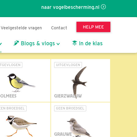
naar vogelbescherming.nl
HELP MEE
Veelgestelde vragen
Contact
Blogs & vlogs
In de klas
ITGEVLOGEN
UITGEVLOGEN
OLMEES
GIERZWALUW
EEN BROEDSEL
GEEN BROEDSEL
GRAUWE