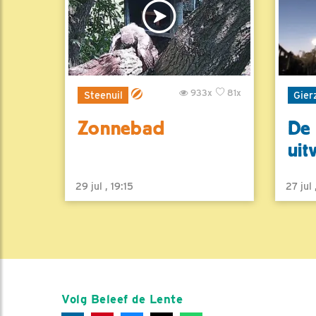
933x
81x
Steenuil
Gier
Zonnebad
De 
uit
29 jul , 19:15
27 jul
Volg Beleef de Lente