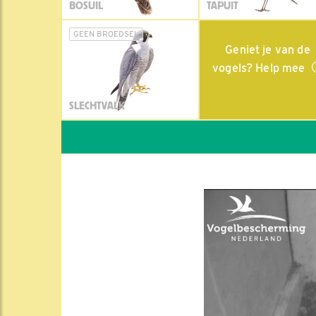
BOSUIL
TAPUIT
GEEN BROEDSEL
Geniet je van de
vogels? Help mee
SLECHTVALK