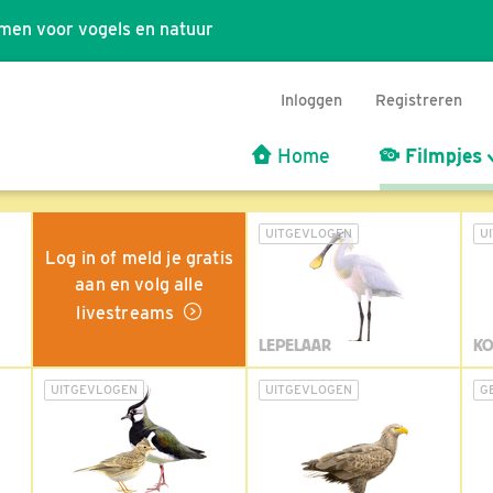
men voor vogels en natuur
Inloggen
Registreren
Home
Filmpjes
UITGEVLOGEN
U
Log in of meld je gratis
aan en volg alle
livestreams
LEPELAAR
KO
UITGEVLOGEN
UITGEVLOGEN
G