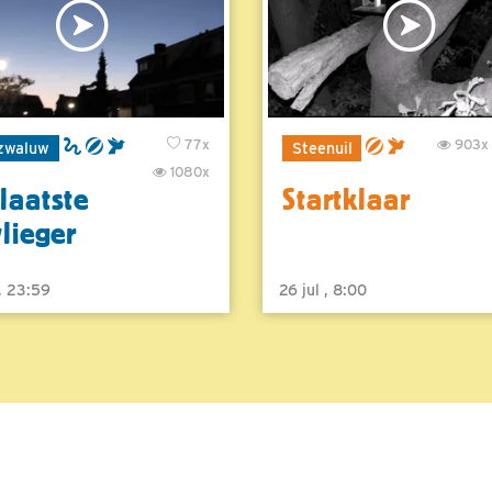
77x
903x
zwaluw
Steenuil
1080x
laatste
Startklaar
vlieger
 , 23:59
26 jul , 8:00