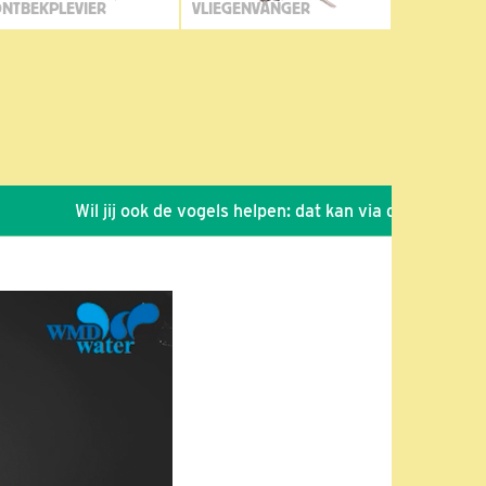
NTBEKPLEVIER
VLIEGENVANGER
Wil jij ook de vogels helpen: dat kan via de link!
*
Se