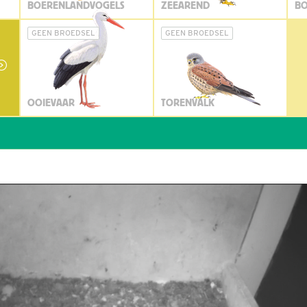
BOERENLANDVOGELS
ZEEAREND
BO
GEEN BROEDSEL
GEEN BROEDSEL
OOIEVAAR
TORENVALK