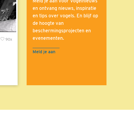
Meld je aan voor Vogelnieuws
en ontvang nieuws, inspiratie
en tips over vogels. En blijf op
de hoogte van
beschermingsprojecten en
evenementen.
90x
Meld je aan