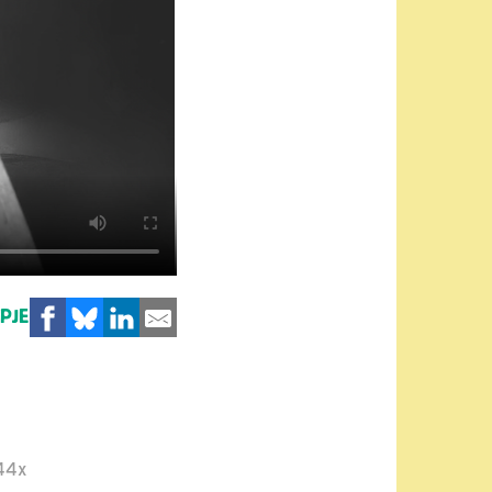
MPJE
44x