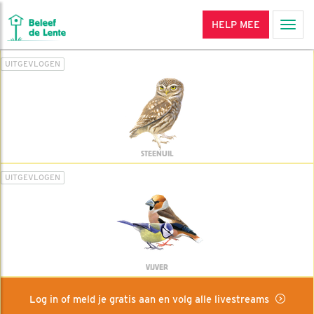
HELP MEE
Men
UITGEVLOGEN
STEENUIL
UITGEVLOGEN
VIJVER
Log in of meld je gratis aan en volg alle livestreams