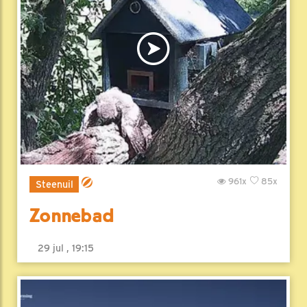
961x
85x
Steenuil
Zonnebad
29 jul , 19:15