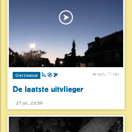
1107x
78x
Gierzwaluw
De laatste uitvlieger
27 jul , 23:59