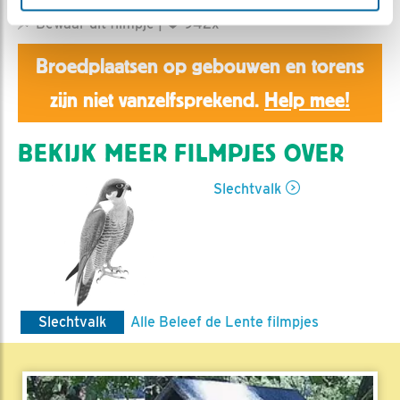
Aaltje | Geplaatst op 11 juni 2020, 1:00 |
Vind ik leuk
|
Bewaar dit filmpje
|
942x
Broedplaatsen op gebouwen en torens
zijn niet vanzelfsprekend.
Help mee!
BEKIJK MEER FILMPJES OVER
Slechtvalk
Slechtvalk
Alle Beleef de Lente filmpjes