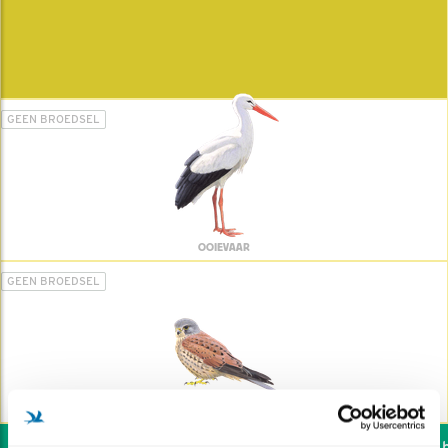
GEEN BROEDSEL
OOIEVAAR
GEEN BROEDSEL
TORENVALK
Wil jij ook de vogels he