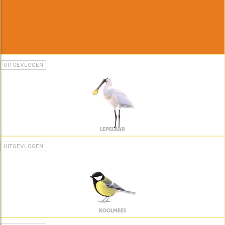
UITGEVLOGEN
LEPELAAR
UITGEVLOGEN
KOOLMEES