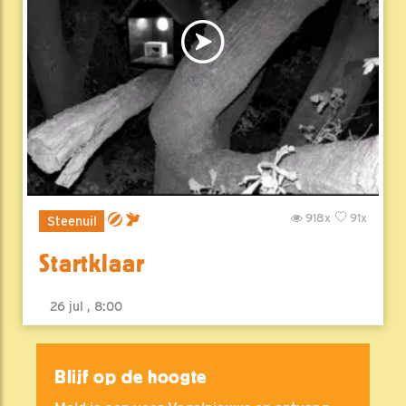
918x
91x
Steenuil
Startklaar
26 jul , 8:00
Blijf op de hoogte