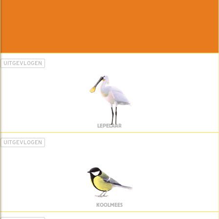
UITGEVLOGEN
LEPELAAR
UITGEVLOGEN
KOOLMEES