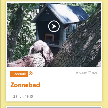
933x
82x
Steenuil
Zonnebad
29 jul , 19:15