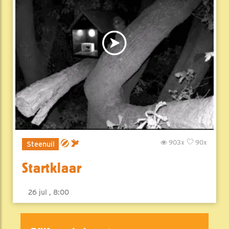
903x
90x
Steenuil
Startklaar
26 jul , 8:00