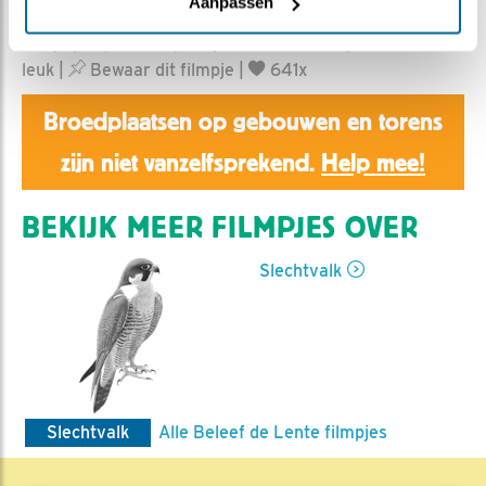
Aanpassen
Aaltje | Geplaatst op 23 juni 2022, 17:28 |
Vind ik
leuk
|
Bewaar dit filmpje
|
641x
Broedplaatsen op gebouwen en torens
zijn niet vanzelfsprekend.
Help mee!
BEKIJK MEER FILMPJES OVER
Slechtvalk
Slechtvalk
Alle Beleef de Lente filmpjes