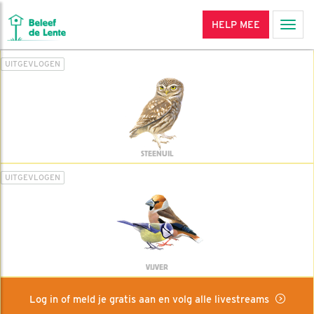
HELP MEE
Men
UITGEVLOGEN
STEENUIL
UITGEVLOGEN
VIJVER
Log in of meld je gratis aan en volg alle livestreams