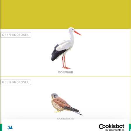
GEEN BROEDSEL
OOIEVAAR
GEEN BROEDSEL
TORENVALK
Wil jij ook de vogels h