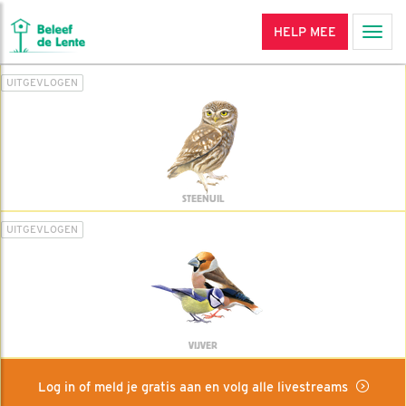
HELP MEE
Men
UITGEVLOGEN
STEENUIL
UITGEVLOGEN
VIJVER
Log in of meld je gratis aan en volg alle livestreams