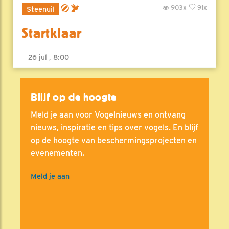
903x
91x
Steenuil
Startklaar
26 jul , 8:00
Blijf op de hoogte
Meld je aan voor Vogelnieuws en ontvang
nieuws, inspiratie en tips over vogels. En blijf
op de hoogte van beschermingsprojecten en
evenementen.
Meld je aan