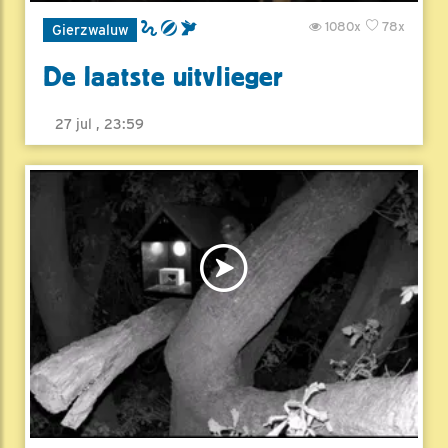
1080x
78x
Gierzwaluw
De laatste uitvlieger
27 jul , 23:59