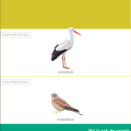
GEEN BROEDSEL
OOIEVAAR
GEEN BROEDSEL
TORENVALK
Wil jij ook de vogels h