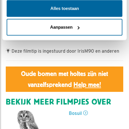
Lisa | Geplaatst op 29 april 2026, 16:35 |
Vind ik leuk
|
Bewaar dit filmpje
|
233x
Alles toestaan
Gisterochtend dook vrouw bosuil snel de kast in, maar
het gevaar was nog niet geweken. Vandaag had ze
Aanpassen
weer gezelschap.
Deze filmtip is ingestuurd door IrisM90 en anderen
Oude bomen met holtes zijn niet
vanzelfsprekend
Help mee!
BEKIJK MEER FILMPJES OVER
Bosuil