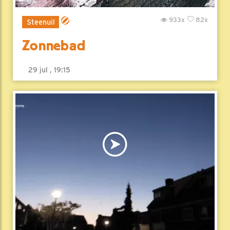
933x
82x
Steenuil
Zonnebad
29 jul , 19:15