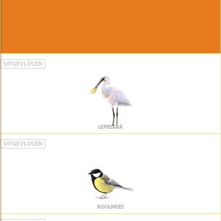
UITGEVLOGEN
LEPELAAR
UITGEVLOGEN
KOOLMEES