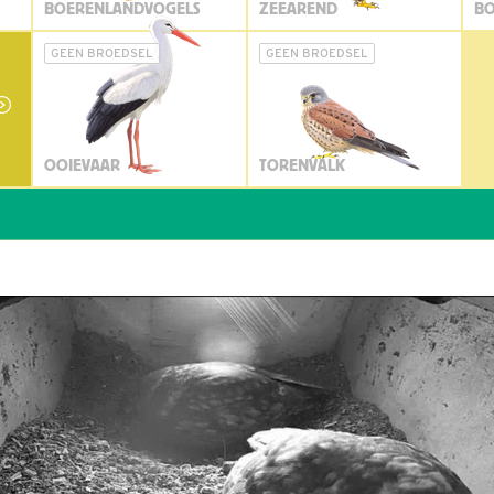
BOERENLANDVOGELS
ZEEAREND
BO
GEEN BROEDSEL
GEEN BROEDSEL
OOIEVAAR
TORENVALK