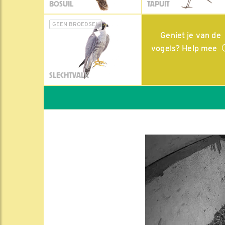
BOSUIL
TAPUIT
GEEN BROEDSEL
Geniet je van de
vogels? Help mee
SLECHTVALK