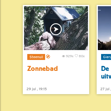
929x
80x
Steenuil
Gier
Zonnebad
De 
uit
29 jul , 19:15
27 jul