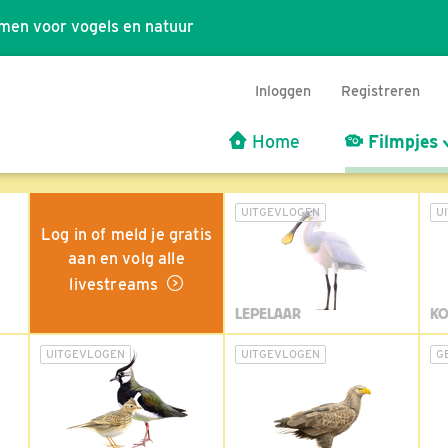
men voor vogels en natuur
Inloggen
Registreren
Home
Filmpjes
UITGEVLOGEN
U
Log in of meld je gratis
aan en volg alle
livestreams
LEPELAAR
KO
UITGEVLOGEN
UITGEVLOGEN
G