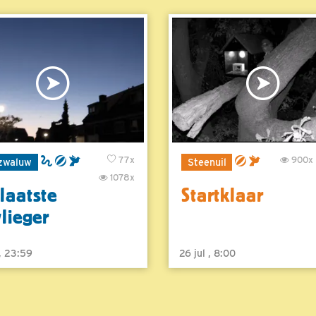
77x
900x
zwaluw
Steenuil
1078x
laatste
Startklaar
vlieger
 , 23:59
26 jul , 8:00