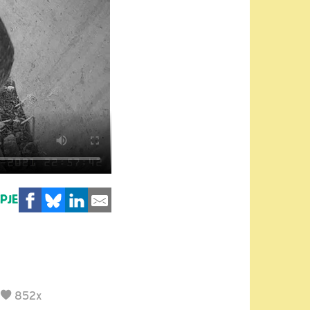
MPJE
|
852x