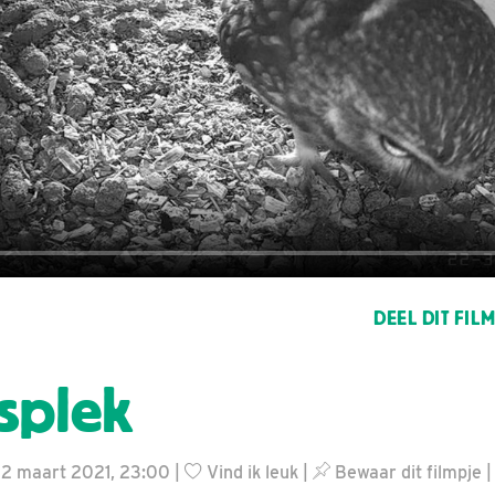
DEEL DIT FIL
splek
22 maart 2021, 23:00 |
Vind ik leuk
|
Bewaar dit filmpje