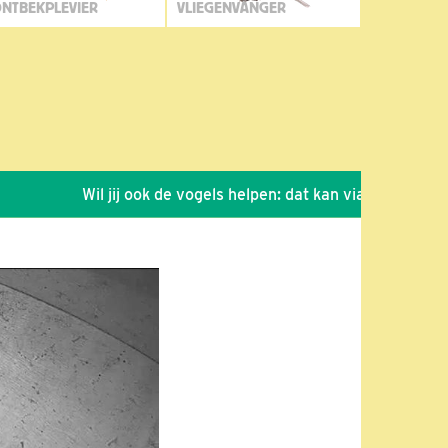
NTBEKPLEVIER
VLIEGENVANGER
Wil jij ook de vogels helpen: dat kan via de link!
*
S