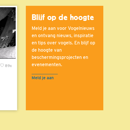
Blijf op de hoogte
Meld je aan voor Vogelnieuws
en ontvang nieuws, inspiratie
en tips over vogels. En blijf op
de hoogte van
beschermingsprojecten en
evenementen.
89x
Meld je aan