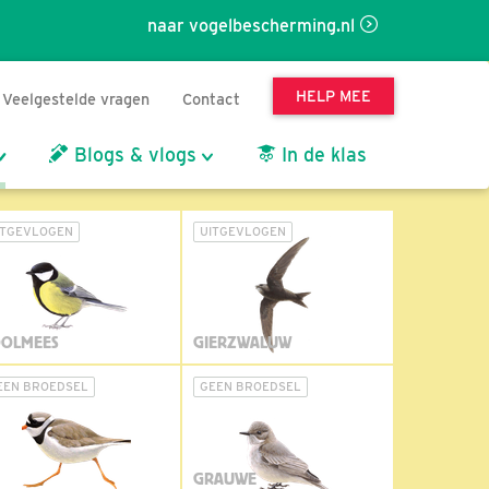
naar vogelbescherming.nl
HELP MEE
Veelgestelde vragen
Contact
Blogs & vlogs
In de klas
ITGEVLOGEN
UITGEVLOGEN
OLMEES
GIERZWALUW
EEN BROEDSEL
GEEN BROEDSEL
GRAUWE