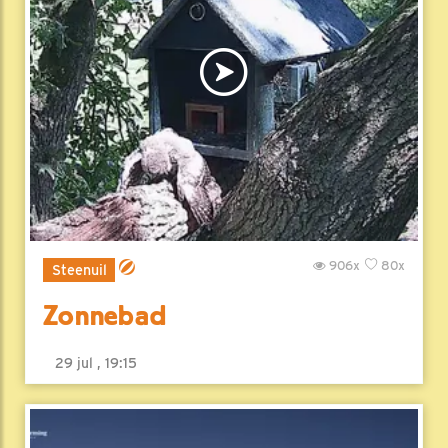
906x
80x
Steenuil
Zonnebad
29 jul , 19:15