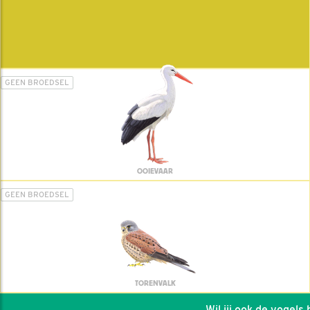
GEEN BROEDSEL
OOIEVAAR
GEEN BROEDSEL
TORENVALK
Wil jij ook de vogels he