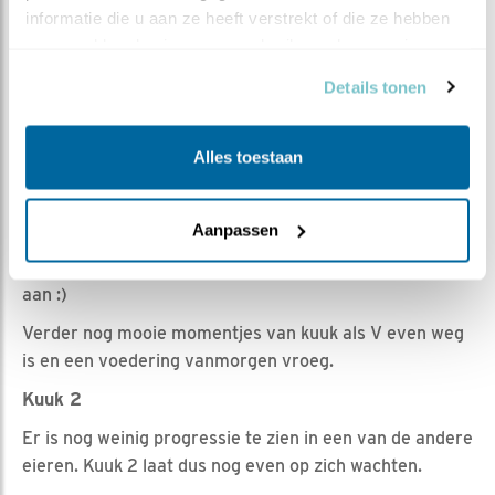
Romke Visser | Geplaatst op 7 april 2024, 8:00 |
informatie die u aan ze heeft verstrekt of die ze hebben 
Vind ik leuk
|
Bewaar dit filmpje
|
298x
verzameld op basis van uw gebruik van hun services.
Aanvoer prooien
Details tonen
Ja, dat zit wel goed bij M. V lijkt ze niet altijd te
accepteren, maar M is een volhouder.
Alles toestaan
Mooi om te zien hoe hij soms zijn poot op de staart van
V legt, van "toe nou, pak aan". En vervolgens dringt hij
de prooi echt op.
Aanpassen
Alleen van het
voedingsadvies
trekt hij zich nog weinig
aan :)
Verder nog mooie momentjes van kuuk als V even weg
is en een voedering vanmorgen vroeg.
Kuuk 2
Er is nog weinig progressie te zien in een van de andere
eieren. Kuuk 2 laat dus nog even op zich wachten.