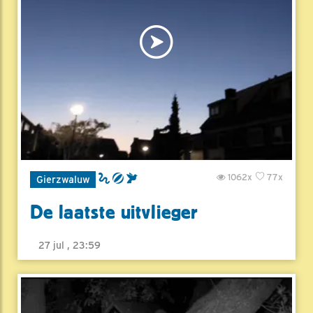
1062x
77x
Gierzwaluw
De laatste uitvlieger
27 jul , 23:59