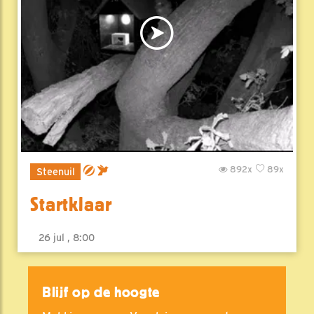
892x
89x
Steenuil
Startklaar
26 jul , 8:00
Blijf op de hoogte