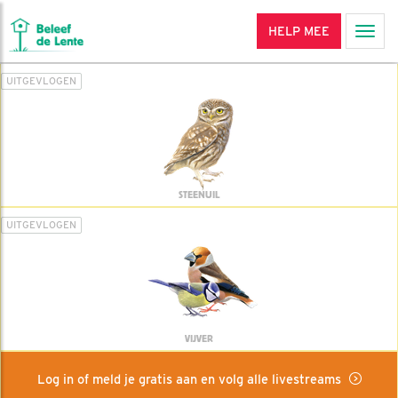
HELP MEE
Men
UITGEVLOGEN
STEENUIL
UITGEVLOGEN
VIJVER
Log in of meld je gratis aan en volg alle livestreams