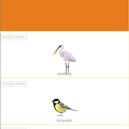
UITGEVLOGEN
LEPELAAR
UITGEVLOGEN
KOOLMEES